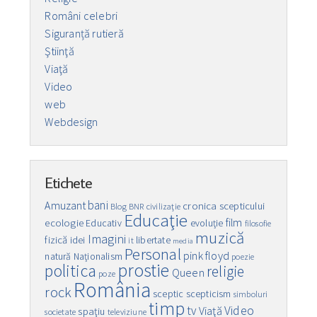
Români celebri
Siguranță rutieră
Ştiinţă
Viaţă
Video
web
Webdesign
Etichete
bani
Amuzant
cronica scepticului
Blog
BNR
civilizaţie
Educaţie
film
ecologie
Educativ
evoluţie
filosofie
muzică
Imagini
fizică
idei
libertate
it
media
Personal
pink floyd
natură
Naţionalism
poezie
prostie
politica
religie
Queen
poze
România
rock
sceptic
scepticism
simboluri
timp
Video
tv
Viaţă
spaţiu
societate
televiziune