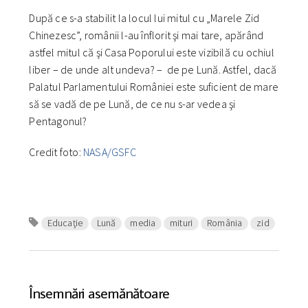
După ce s-a stabilit la locul lui mitul cu „Marele Zid
Chinezesc”, românii l-au înflorit şi mai tare, apărând
astfel mitul că şi Casa Poporului este vizibilă cu ochiul
liber – de unde alt undeva? – de pe Lună. Astfel, dacă
Palatul Parlamentului României este suficient de mare
să se vadă de pe Lună, de ce nu s-ar vedea şi
Pentagonul?
Credit foto:
NASA/GSFC
Educaţie
Lună
media
mituri
România
zid
Însemnări asemănătoare