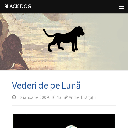
BLACK DOG
IDEEA
CU LIMBA SCOASĂ
Vederi de pe Lună
12 ianuarie 2009, 16:43
Andrei Drăguţu