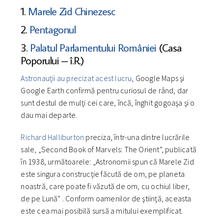
1.
Marele Zid Chinezesc
2.
Pentagonul
3.
Palatul Parlamentului României
(Casa
Poporului – î.R.)
Astronauţii
au precizat acest lucru
, Google Maps şi
Google Earth confirmă pentru curiosul de rând, dar
sunt destul de mulţi cei care, încă, înghit gogoaşa şi o
dau mai departe.
Richard Halliburton
preciza, într-una dintre lucrările
sale, „Second Book of Marvels: The Orient”, publicată
în 1938, următoarele: „Astronomii spun că Marele Zid
este singura construcţie făcută de om, pe planeta
noastră, care poate fi văzută de om, cu ochiul liber,
de pe Lună” . Conform oamenilor de ştiinţă, aceasta
este cea mai posibilă sursă a mitului exemplificat.