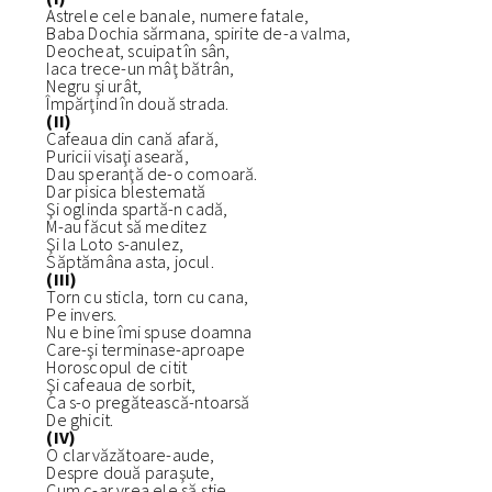
Astrele cele banale, numere fatale,
Baba Dochia sărmana, spirite de-a valma,
Deocheat, scuipat în sân,
Iaca trece-un mâţ bătrân,
Negru şi urât,
Împărţind în două strada.
(II)
Cafeaua din cană afară,
Puricii visaţi aseară,
Dau speranţă de-o comoară.
Dar pisica blestemată
Şi oglinda spartă-n cadă,
M-au făcut să meditez
Şi la Loto s-anulez,
Săptămâna asta, jocul.
(III)
Torn cu sticla, torn cu cana,
Pe invers.
Nu e bine îmi spuse doamna
Care-şi terminase-aproape
Horoscopul de citit
Şi cafeaua de sorbit,
Ca s-o pregătească-ntoarsă
De ghicit.
(IV)
O clarvăzătoare-aude,
Despre două paraşute,
Cum c-ar vrea ele să ştie,