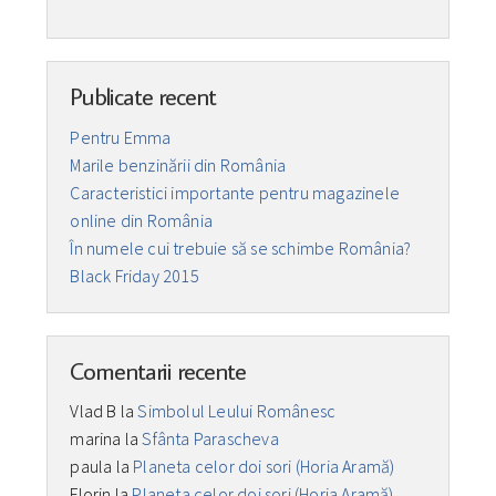
Publicate recent
Pentru Emma
Marile benzinării din România
Caracteristici importante pentru magazinele
online din România
În numele cui trebuie să se schimbe România?
Black Friday 2015
Comentarii recente
Vlad B
la
Simbolul Leului Românesc
marina
la
Sfânta Parascheva
paula
la
Planeta celor doi sori (Horia Aramă)
Florin
la
Planeta celor doi sori (Horia Aramă)