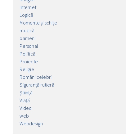
Internet
Logică
Momente și schițe
muzică
oameni
Personal
Politică
Proiecte
Religie
Români celebri
Siguranță rutieră
Ştiinţă
Viaţă
Video
web
Webdesign