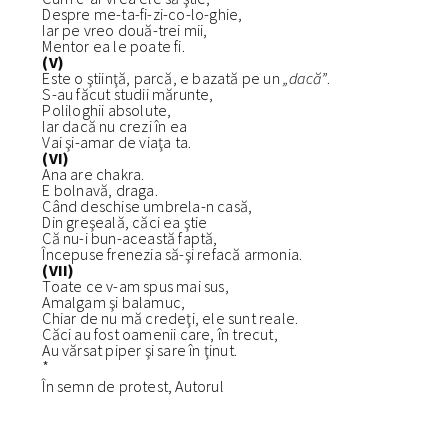
Despre me-ta-fi-zi-co-lo-ghie,
Iar pe vreo două-trei mii,
Mentor ea le poate fi.
(V)
Este o ştiinţă, parcă, e bazată pe un
„dacă”
.
S-au făcut studii mărunte,
Poliloghii absolute,
Iar dacă nu crezi în ea
Vai şi-amar de viaţa ta.
(VI)
Ana are chakra.
E bolnavă, draga.
Când deschise umbrela-n casă,
Din greşeală, căci ea ştie
Că nu-i bun-această faptă,
Începuse frenezia să-şi refacă armonia.
(VII)
Toate ce v-am spus mai sus,
Amalgam şi balamuc,
Chiar de nu mă credeţi, ele sunt reale.
Căci au fost oamenii care, în trecut,
Au vărsat piper şi sare în ţinut.
*
În semn de protest, Autorul