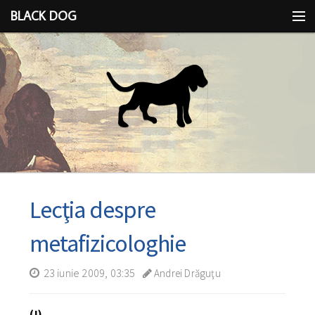
BLACK DOG
IDEEA
CU LIMBA SCOASĂ
Lecţia despre
metafizicologhie
23 iunie 2009, 03:35
Andrei Drăguţu
(I)