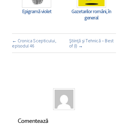
Epigramă violet
Gazetarilor români, în
general
Navigare
←
Cronica Scepticului,
Ştiinţă şi Tehnică – Best
însemnare
episodul 46
of (I)
→
Comentează