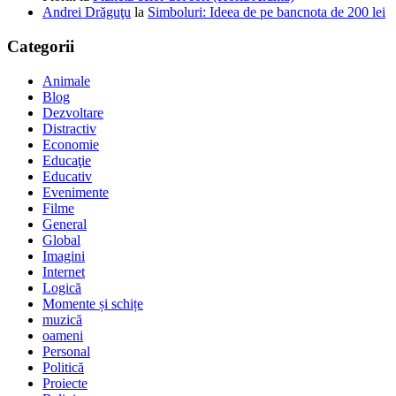
Andrei Drăguţu
la
Simboluri: Ideea de pe bancnota de 200 lei
Categorii
Animale
Blog
Dezvoltare
Distractiv
Economie
Educaţie
Educativ
Evenimente
Filme
General
Global
Imagini
Internet
Logică
Momente și schițe
muzică
oameni
Personal
Politică
Proiecte