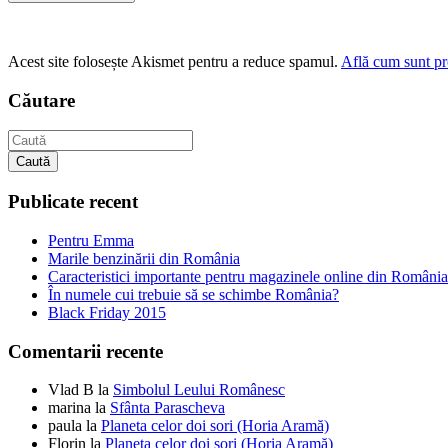
Acest site folosește Akismet pentru a reduce spamul.
Află cum sunt pro
Căutare
Caută
Publicate recent
Pentru Emma
Marile benzinării din România
Caracteristici importante pentru magazinele online din România
În numele cui trebuie să se schimbe România?
Black Friday 2015
Comentarii recente
Vlad B
la
Simbolul Leului Românesc
marina
la
Sfânta Parascheva
paula
la
Planeta celor doi sori (Horia Aramă)
Florin
la
Planeta celor doi sori (Horia Aramă)