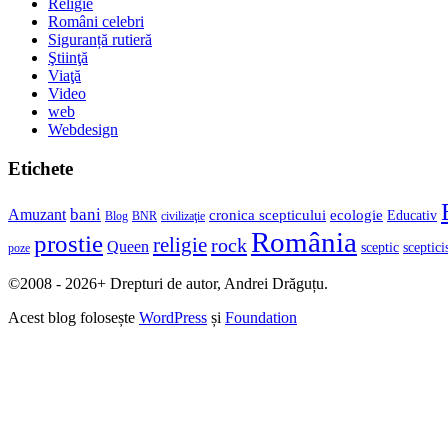
Religie
Români celebri
Siguranță rutieră
Ştiinţă
Viaţă
Video
web
Webdesign
Etichete
bani
Amuzant
cronica scepticului
ecologie
Educativ
Blog
BNR
civilizaţie
România
prostie
religie
rock
Queen
sceptic
sceptic
poze
©2008 - 2026+ Drepturi de autor, Andrei Drăguțu.
Acest blog folosește
WordPress
și
Foundation