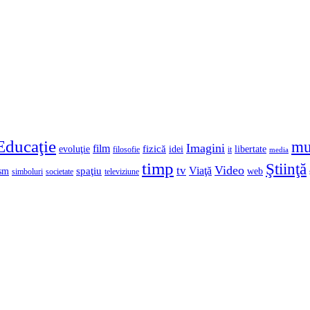
Educaţie
mu
Imagini
film
fizică
evoluţie
idei
libertate
filosofie
it
media
timp
Ştiinţă
Video
tv
Viaţă
spaţiu
ism
web
simboluri
societate
televiziune