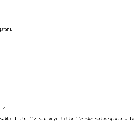
atorii.
<abbr title=""> <acronym title=""> <b> <blockquote cite=