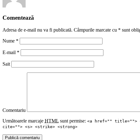
Comentează
Adresa de e-mail nu va fi publicată. Câmpurile marcate cu
*
sunt oblig
Nume
*
E-mail
*
Sait
Comentariu
Următoarele marcaje
HTML
sunt permise:
<a href="" title=""> 
cite=""> <s> <strike> <strong>
Publică comentariu