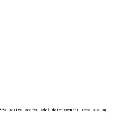
""> <cite> <code> <del datetime=""> <em> <i> <q