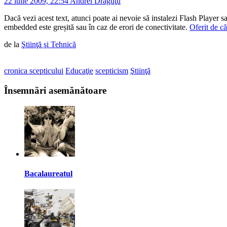
22 iulie 2009, 22:54
Andrei Drăguţu
Dacă vezi acest text, atunci poate ai nevoie să instalezi Flash Player sa
embedded este greșită sau în caz de erori de conectivitate.
Oferit de 
de la
Ştiinţă şi Tehnică
cronica scepticului
Educaţie
scepticism
Ştiinţă
Însemnări asemănătoare
Bacalaureatul