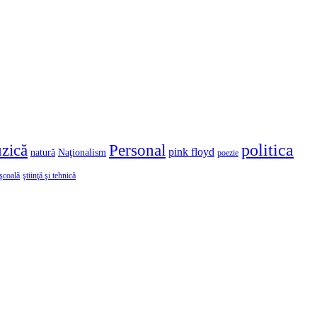
politica
zică
Personal
pink floyd
natură
Naţionalism
poezie
şcoală
ştiinţă şi tehnică