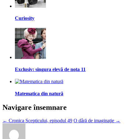
Curiosity
Exclusiv: singura elevă de nota 11
Matematica din natură
Navigare însemnare
←
Cronica Scepticului, episodul 49
O dâră de imaginaţie
→