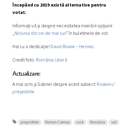
Începând cu 2019 există alternative pentru
votat.
Informaţi-vă şi despre necesitatea inserării opţiunii
„
Niciunul din cei de mai sus
” în buletinele de vot.
Hai cu o dedicaţie!
David Bowie – Heroes
Credit foto:
România Liberă
Actualizare:
A mai scris şi Gabriel despre acest subiect:
Roakeru’
preşedinte
preşedinte
Remus Cernea
rock
România
vot