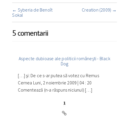
Navigare
←
Syberia de Benoît
Creation (2009)
→
însemnare
Sokal
5 comentarii
Aspecte dubioase ale politicii româneşti - Black
Dog
[…] şi: De ce s-ar putea să votez cu Remus
Cernea Luni, 2 noiembrie 2009 | 04 : 20
Comentează (n-a răspuns niciunul) […]
1