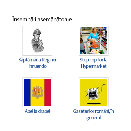
Însemnări asemănătoare
Săptămâna Reginei:
Stop copiilor la
Innuendo
Hypermarket
Apel la drapel
Gazetarilor români, în
general