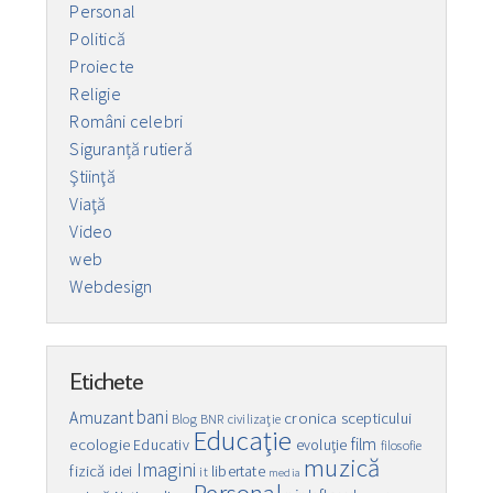
Personal
Politică
Proiecte
Religie
Români celebri
Siguranță rutieră
Ştiinţă
Viaţă
Video
web
Webdesign
Etichete
bani
Amuzant
cronica scepticului
Blog
BNR
civilizaţie
Educaţie
film
ecologie
Educativ
evoluţie
filosofie
muzică
Imagini
fizică
idei
libertate
it
media
Personal