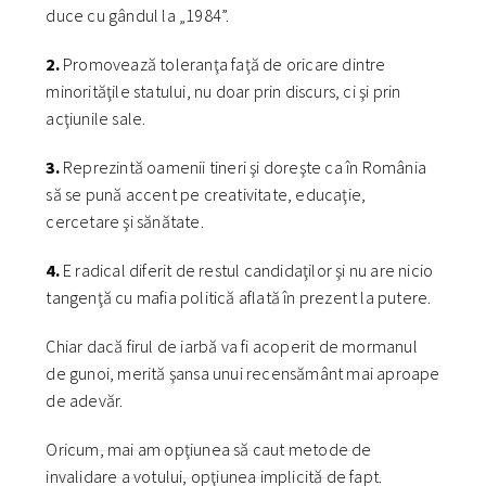
duce cu gândul la „1984”.
2.
Promovează toleranţa faţă de oricare dintre
minorităţile statului, nu doar prin discurs, ci şi prin
acţiunile sale.
3.
Reprezintă oamenii tineri şi doreşte ca în România
să se pună accent pe creativitate, educaţie,
cercetare şi sănătate.
4.
E radical diferit de restul candidaţilor şi nu are nicio
tangenţă cu mafia politică aflată în prezent la putere.
Chiar dacă firul de iarbă va fi acoperit de mormanul
de gunoi, merită şansa unui recensământ mai aproape
de adevăr.
Oricum, mai am opţiunea să caut metode de
invalidare a votului, opţiunea implicită de fapt.