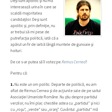
Deşi sunt apolitic şi nu mă
interesează urina în care se
scaldă majoritatea
candidaţilor. Deşi sunt
apolitic şi, prin definiţie, nu
ar trebui să-mi pese de
putrefacţia politică, iată că a
apărut un fir de iarbă lângă muntele de gunoaie şi
hoituri.
De ce s-ar putea să îl votez pe
Remus Cernea
?
Pentru că:
1.
Nu este un om politic. Departe de politică, eu am
aflat de Remus Cernea şi de acţiunile sale de pe saitul
Asociaţiei Umaniste Române. Nu ştiu despre partidul
verzilor, nu îmi plac chestiile astea cu „partidul” şi nici
cu „roşu”, „verde” sau „oranj”. Cuvântul „partidul” mă