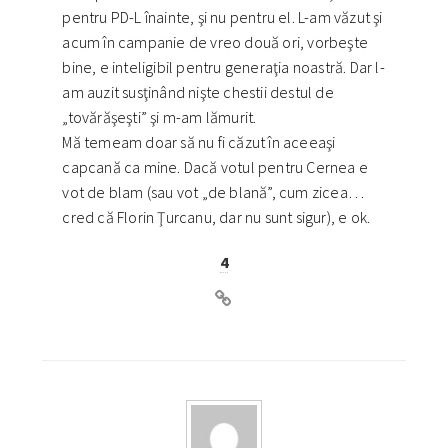
pentru PD-L înainte, şi nu pentru el. L-am văzut şi
acum în campanie de vreo două ori, vorbeşte
bine, e inteligibil pentru generaţia noastră. Dar l-
am auzit susţinând nişte chestii destul de
„tovărăşeşti” şi m-am lămurit.
Mă temeam doar să nu fi căzut în aceeaşi
capcană ca mine. Dacă votul pentru Cernea e
vot de blam (sau vot „de blană”, cum zicea…
cred că Florin Ţurcanu, dar nu sunt sigur), e ok.
4