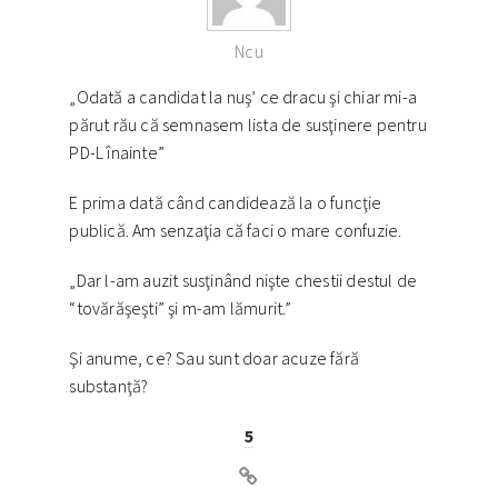
Ncu
„Odată a candidat la nuş’ ce dracu şi chiar mi-a
părut rău că semnasem lista de susţinere pentru
PD-L înainte”
E prima dată când candidează la o funcţie
publică. Am senzaţia că faci o mare confuzie.
„Dar l-am auzit susţinând nişte chestii destul de
“tovărăşeşti” şi m-am lămurit.”
Şi anume, ce? Sau sunt doar acuze fără
substanţă?
5