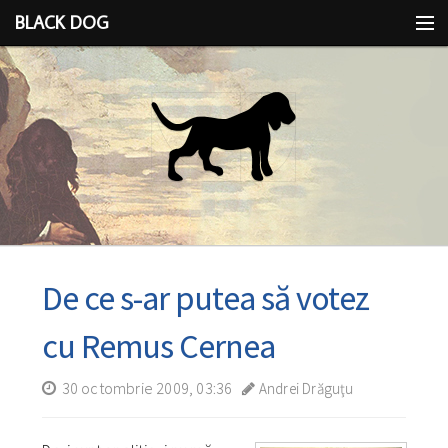
BLACK DOG
IDEEA
CU LIMBA SCOASĂ
De ce s-ar putea să votez
cu Remus Cernea
30 octombrie 2009, 03:36
Andrei Drăguţu