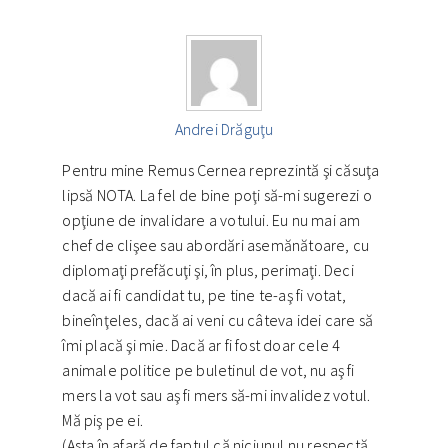
Andrei Drăguţu
Pentru mine Remus Cernea reprezintă şi căsuţa
lipsă NOTA. La fel de bine poţi să-mi sugerezi o
opţiune de invalidare a votului. Eu nu mai am
chef de clişee sau abordări asemănătoare, cu
diplomaţi prefăcuţi şi, în plus, perimaţi. Deci
dacă ai fi candidat tu, pe tine te-aş fi votat,
bineînţeles, dacă ai veni cu câteva idei care să
îmi placă şi mie. Dacă ar fi fost doar cele 4
animale politice pe buletinul de vot, nu aş fi
mers la vot sau aş fi mers să-mi invalidez votul.
Mă piş pe ei.
(Asta în afară de faptul că niciunul nu respectă