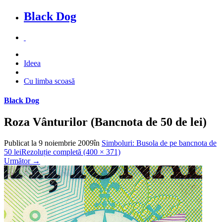
Black Dog
Ideea
Cu limba scoasă
Black Dog
Roza Vânturilor (Bancnota de 50 de lei)
Publicat la
9 noiembrie 2009
în
Simboluri: Busola de pe bancnota de
50 lei
Rezoluție completă (400 × 371)
Următor
→