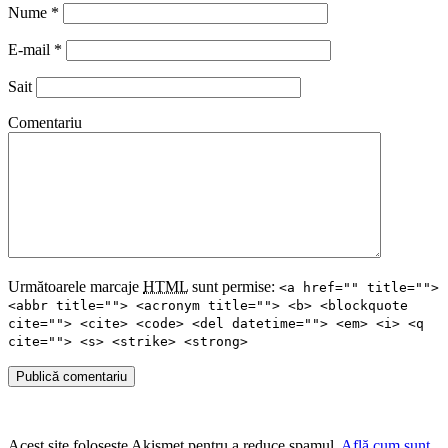
Nume
*
E-mail
*
Sait
Comentariu
Următoarele marcaje
HTML
sunt permise:
<a href="" title="">
<abbr title=""> <acronym title=""> <b> <blockquote
cite=""> <cite> <code> <del datetime=""> <em> <i> <q
cite=""> <s> <strike> <strong>
Publică comentariu
Acest site folosește Akismet pentru a reduce spamul.
Află cum sunt