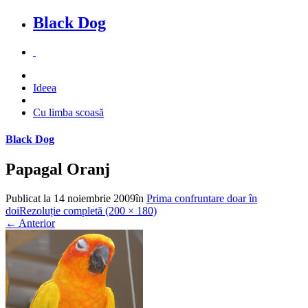
Black Dog
Ideea
Cu limba scoasă
Black Dog
Papagal Oranj
Publicat la
14 noiembrie 2009
în
Prima confruntare doar în
doi
Rezoluție completă (200 × 180)
←
Anterior