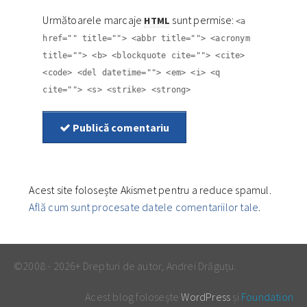
Următoarele marcaje
sunt permise:
HTML
<a
href="" title=""> <abbr title=""> <acronym
title=""> <b> <blockquote cite=""> <cite>
<code> <del datetime=""> <em> <i> <q
cite=""> <s> <strike> <strong>
Publică comentariu
Acest site folosește Akismet pentru a reduce spamul.
Află cum sunt procesate datele comentariilor tale
.
©2008 - 2026+ Drepturi de autor, Andrei Drăguțu.
Acest blog folosește
WordPress
și
Foundation