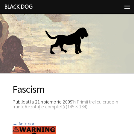
BLACK DOG
IDEEA
CU LIMBA SCOASĂ
Fascism
Publicat la
21 noiembrie 2009
în
Primii trei cu cruce-n
frunte
Rezoluție completă (145 × 134)
←
Anterior