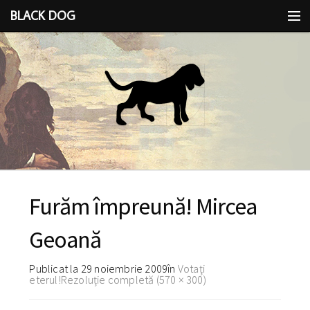
BLACK DOG
IDEEA
CU LIMBA SCOASĂ
Furăm împreună! Mircea
Geoană
Publicat la
29 noiembrie 2009
în
Votaţi
eterul!
Rezoluție completă (570 × 300)