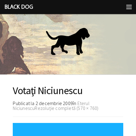
BLACK DOG
IDEEA
CU LIMBA SCOASĂ
Votaţi Niciunescu
Publicat la
2 decembrie 2009
în
Eterul
Niciunescu
Rezoluție completă (570 × 760)