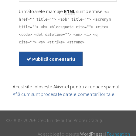
Următoarele marcaje
sunt permise:
HTML
<a
href="" title=""> <abbr title=""> <acronym
title=""> <b> <blockquote cite=""> <cite>
<code> <del datetime=""> <em> <i> <q
cite=""> <s> <strike> <strong>
Publică comentariu
Acest site folosește Akismet pentru a reduce spamul.
Află cum sunt procesate datele comentariilor tale
.
©2008 - 2026+ Drepturi de autor, Andrei Drăguțu.
Acest blog folosește
WordPress
și
Foundation