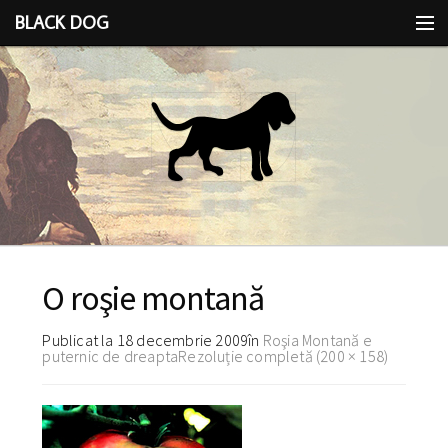
BLACK DOG
IDEEA
CU LIMBA SCOASĂ
O roşie montană
Publicat la
18 decembrie 2009
în
Roşia Montană e
puternic de dreapta
Rezoluție completă (200 × 158)