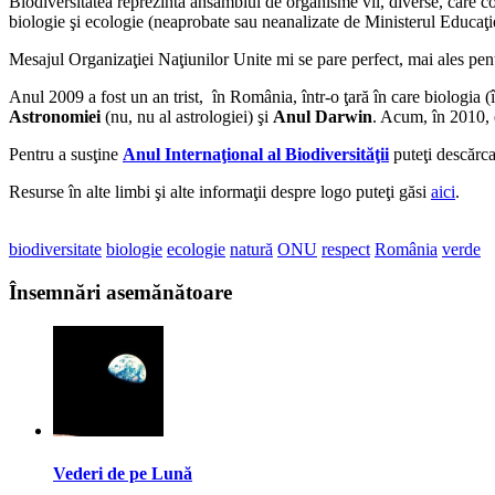
Biodiversitatea reprezintă ansamblul de organisme vii, diverse, care co
biologie şi ecologie (neaprobate sau neanalizate de Ministerul Educaţie
Mesajul Organizaţiei Naţiunilor Unite mi se pare perfect, mai ales pentr
Anul 2009 a fost un an trist, în România, într-o ţară în care biologia (în
Astronomiei
(nu, nu al astrologiei) şi
Anul Darwin
. Acum, în 2010,
Pentru a susţine
Anul Internaţional al Biodiversităţii
puteţi descărc
Resurse în alte limbi şi alte informaţii despre logo puteţi găsi
aici
.
biodiversitate
biologie
ecologie
natură
ONU
respect
România
verde
Însemnări asemănătoare
Vederi de pe Lună