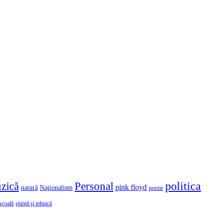
politica
zică
Personal
pink floyd
natură
Naţionalism
poezie
şcoală
ştiinţă şi tehnică