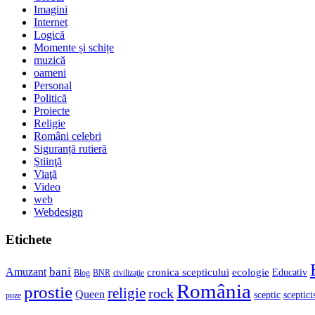
Imagini
Internet
Logică
Momente și schițe
muzică
oameni
Personal
Politică
Proiecte
Religie
Români celebri
Siguranță rutieră
Ştiinţă
Viaţă
Video
web
Webdesign
Etichete
bani
Amuzant
cronica scepticului
ecologie
Educativ
Blog
BNR
civilizaţie
România
prostie
religie
rock
Queen
sceptic
sceptic
poze