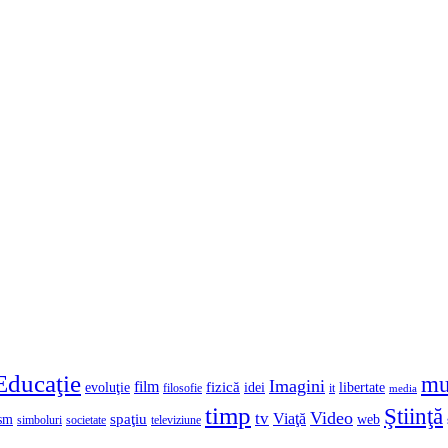
Educaţie
mu
Imagini
film
fizică
evoluţie
idei
libertate
filosofie
it
media
timp
Ştiinţă
Video
tv
Viaţă
spaţiu
ism
web
simboluri
societate
televiziune