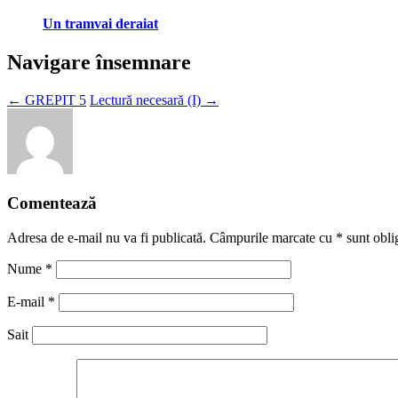
Un tramvai deraiat
Navigare însemnare
←
GREPIT 5
Lectură necesară (I)
→
Comentează
Adresa de e-mail nu va fi publicată. Câmpurile marcate cu
*
sunt oblig
Nume
*
E-mail
*
Sait