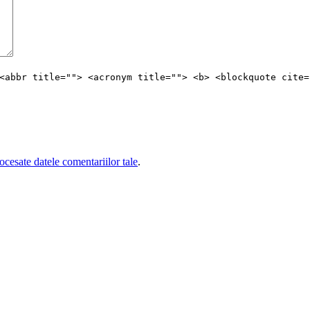
<abbr title=""> <acronym title=""> <b> <blockquote cite=
cesate datele comentariilor tale
.