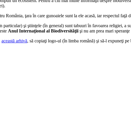
mpun un ecosistem. Pentru a citi mai multe informaţii despre biodiversitat
i).
u România, ţara în care gunoaiele sunt la ele acasă, iar respectul faţă d
 particular) şi ştiinţele (în general) sunt tabuuri în favoarea religiei, a s
 este
Anul Internaţional al Biodiversităţii
şi nu am prea mari speranţe
a
această arhivă
, să copiaţi logo-ul (în limba română) şi să-l expuneţi pe b