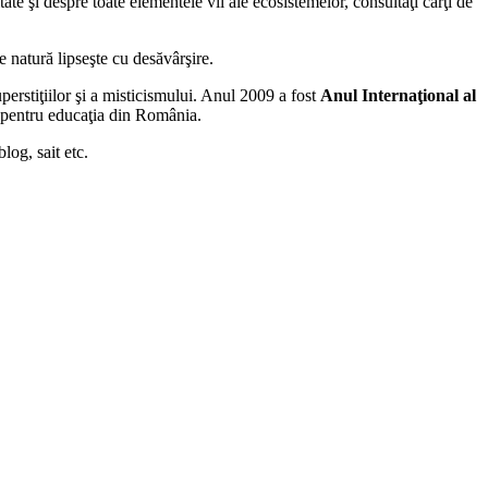
e şi despre toate elementele vii ale ecosistemelor, consultaţi cărţi de
e natură lipseşte cu desăvârşire.
uperstiţiilor şi a misticismului. Anul 2009 a fost
Anul Internaţional al
 pentru educaţia din România.
log, sait etc.