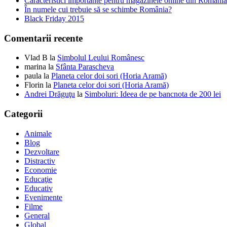
Caracteristici importante pentru magazinele online din România
În numele cui trebuie să se schimbe România?
Black Friday 2015
Comentarii recente
Vlad B
la
Simbolul Leului Românesc
marina
la
Sfânta Parascheva
paula
la
Planeta celor doi sori (Horia Aramă)
Florin
la
Planeta celor doi sori (Horia Aramă)
Andrei Drăguţu
la
Simboluri: Ideea de pe bancnota de 200 lei
Categorii
Animale
Blog
Dezvoltare
Distractiv
Economie
Educaţie
Educativ
Evenimente
Filme
General
Global