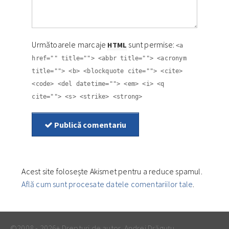
Următoarele marcaje
sunt permise:
HTML
<a
href="" title=""> <abbr title=""> <acronym
title=""> <b> <blockquote cite=""> <cite>
<code> <del datetime=""> <em> <i> <q
cite=""> <s> <strike> <strong>
Publică comentariu
Acest site folosește Akismet pentru a reduce spamul.
Află cum sunt procesate datele comentariilor tale
.
©2008 - 2026+ Drepturi de autor, Andrei Drăguțu.