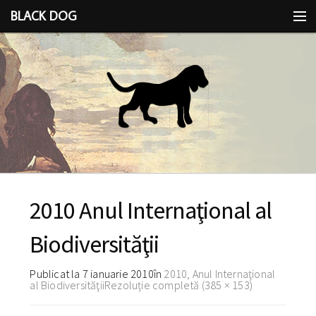
BLACK DOG
IDEEA
CU LIMBA SCOASĂ
2010 Anul Internaţional al
Biodiversităţii
Publicat la
7 ianuarie 2010
în
2010, Anul Internaţional
al Biodiversităţii
Rezoluție completă (385 × 153)