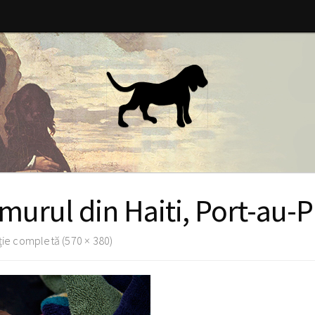
emurul din Haiti, Port-au-
ie completă (570 × 380)