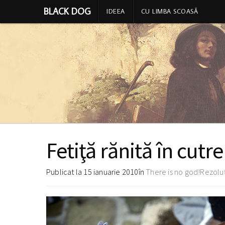
BLACK DOG
IDEEA
CU LIMBA SCOASĂ
Fetiţă rănită în cutr
Publicat la
15 ianuarie 2010
în
There is no god!
Rezoluț