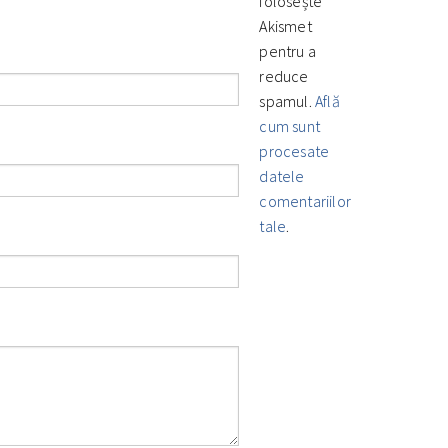
folosește
Akismet
pentru a
reduce
spamul.
Află
cum sunt
procesate
datele
comentariilor
tale
.