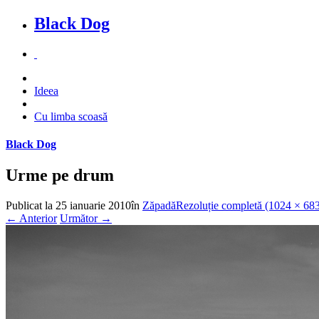
Black Dog
Ideea
Cu limba scoasă
Black Dog
Urme pe drum
Publicat la
25 ianuarie 2010
în
Zăpadă
Rezoluție completă (1024 × 68
←
Anterior
Următor
→