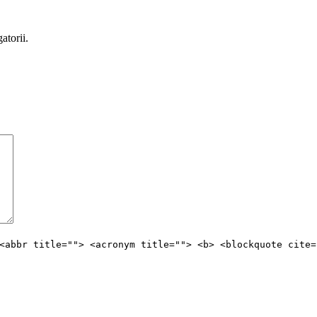
atorii.
<abbr title=""> <acronym title=""> <b> <blockquote cite=