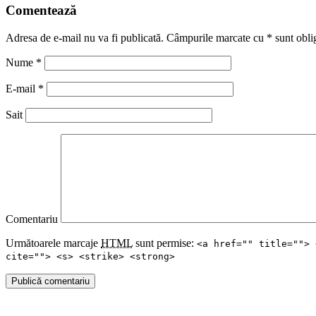
Comentează
Adresa de e-mail nu va fi publicată. Câmpurile marcate cu
*
sunt oblig
Nume
*
E-mail
*
Sait
Comentariu
Următoarele marcaje
HTML
sunt permise:
<a href="" title=""> 
cite=""> <s> <strike> <strong>
Publică comentariu