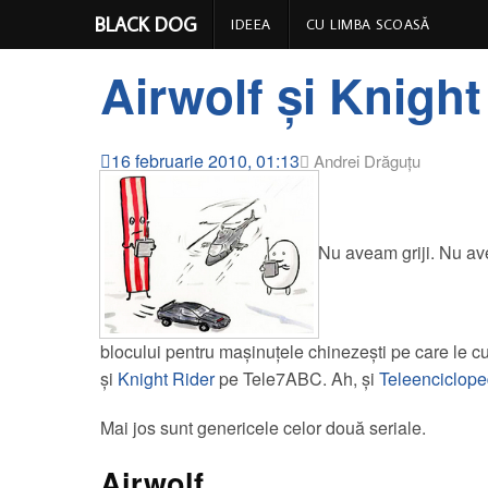
Black Dog
BLACK DOG
IDEEA
CU LIMBA SCOASĂ
Airwolf şi Knight
16 februarie 2010, 01:13
Andrei Drăguţu
Nu aveam griji. Nu av
blocului pentru maşinuţele chinezeşti pe care le c
şi
Knight Rider
pe Tele7ABC. Ah, şi
Teleenciclope
Mai jos sunt genericele celor două seriale.
Airwolf