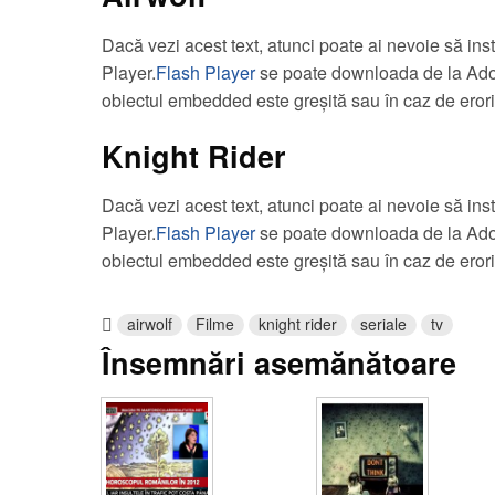
Dacă vezi acest text, atunci poate ai nevoie să ins
Player.
Flash Player
se poate downloada de la Ado
obiectul embedded este greșită sau în caz de erori
Knight Rider
Dacă vezi acest text, atunci poate ai nevoie să ins
Player.
Flash Player
se poate downloada de la Ado
obiectul embedded este greșită sau în caz de erori
airwolf
Filme
knight rider
seriale
tv
Însemnări asemănătoare