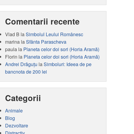
Comentarii recente
Vlad B
la
Simbolul Leului Românesc
marina
la
Sfânta Parascheva
paula
la
Planeta celor doi sori (Horia Aramă)
Florin
la
Planeta celor doi sori (Horia Aramă)
Andrei Drăguţu
la
Simboluri: Ideea de pe
bancnota de 200 lei
Categorii
Animale
Blog
Dezvoltare
Distractiv