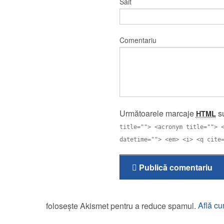
Sait
Comentariu
Următoarele marcaje
su
HTML
title=""> <acronym title=""> 
datetime=""> <em> <i> <q cite
Publică comentariu
folosește Akismet pentru a reduce spamul.
Află cu