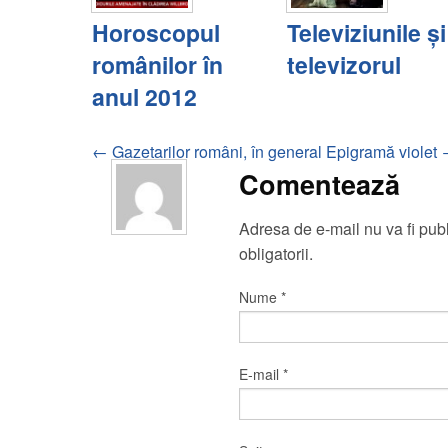
Horoscopul
Televiziunile şi
românilor în
televizorul
anul 2012
←
Gazetarilor români, în general
Epigramă violet
Navigare
Comentează
însemnare
Adresa de e-mail nu va fi pu
obligatorii.
Nume
*
E-mail
*