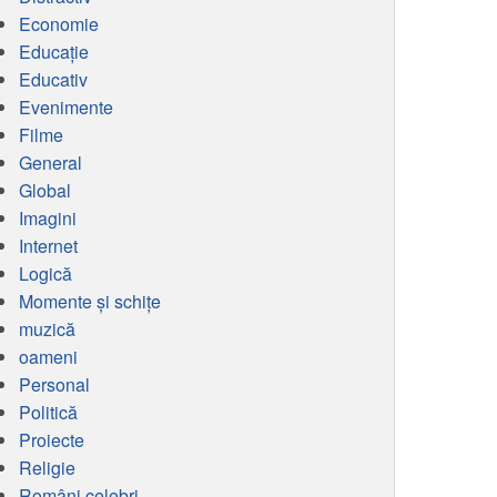
Economie
Educaţie
Educativ
Evenimente
Filme
General
Global
Imagini
Internet
Logică
Momente și schițe
muzică
oameni
Personal
Politică
Proiecte
Religie
Români celebri