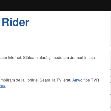
 Rider
eam internet. Stăteam afară şi modelam drumuri în faţa
umpăram de la librărie. Seara, la TV, erau
Airwolf
pe TVR
dia
.