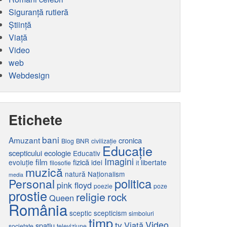
Siguranță rutieră
Ştiinţă
Viaţă
Video
web
Webdesign
Etichete
bani
Amuzant
cronica
Blog
BNR
civilizaţie
Educaţie
scepticului
ecologie
Educativ
Imagini
film
fizică
evoluţie
idei
libertate
filosofie
it
muzică
natură
Naţionalism
media
politica
Personal
pink floyd
poezie
poze
prostie
religie
rock
Queen
România
sceptic
scepticism
simboluri
timp
tv
Video
Viaţă
spaţiu
societate
televiziune