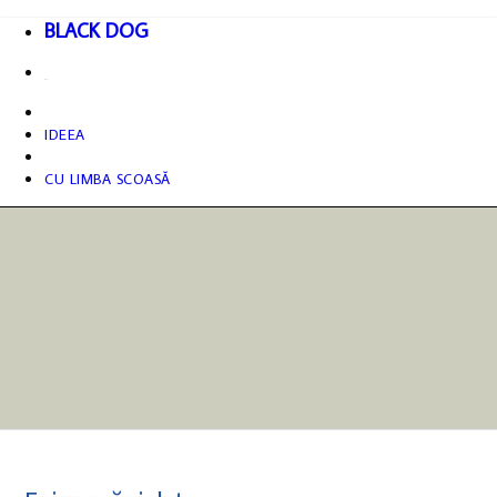
BLACK DOG
IDEEA
CU LIMBA SCOASĂ