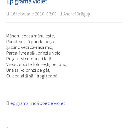
Epigramă violet
16 februarie 2010, 03:00
Andrei Drăguţu
Mândru coasa mânuieşte,
Parcă zici că prinde peşte.
Şi când vezi că-i aşa mic,
Parca-i vrea să-l prinzi un pic.
Puşca-i şi cureaua-i lată
Vrea-vei să le foloseşti, pe rând,
Una să i-o prinzi de gât,
Cu cealaltă să-i tragi ţeapă.
epigramă
lirică
poezie
violet