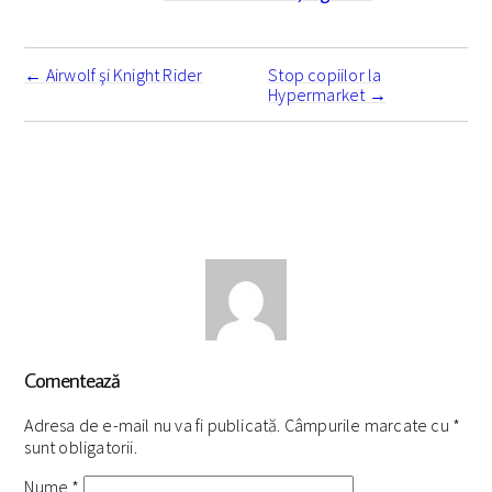
Navigare
însemnare
←
Airwolf şi Knight Rider
Stop copiilor la
Hypermarket
→
Comentează
Adresa de e-mail nu va fi publicată. Câmpurile marcate cu
*
sunt obligatorii.
Nume
*