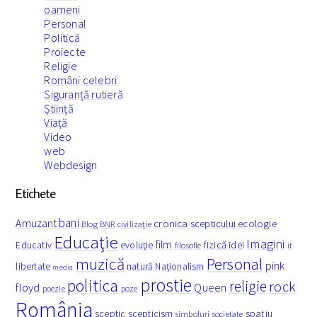
oameni
Personal
Politică
Proiecte
Religie
Români celebri
Siguranță rutieră
Ştiinţă
Viaţă
Video
web
Webdesign
Etichete
bani
Amuzant
cronica scepticului
ecologie
Blog
BNR
civilizaţie
Educaţie
Imagini
film
fizică
Educativ
evoluţie
idei
filosofie
it
muzică
Personal
pink
libertate
natură
Naţionalism
media
prostie
politica
religie
rock
floyd
Queen
poezie
poze
România
spaţiu
sceptic
scepticism
simboluri
societate