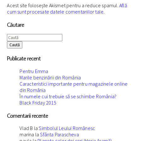
Acest site folosește Akismet pentru a reduce spamul.
Află
cum sunt procesate datele comentariilor tale
.
Căutare
Caută
Publicate recent
Pentru Emma
Marile benzinării din România
Caracteristici importante pentru magazinele online
din România
În numele cui trebuie să se schimbe România?
Black Friday 2015
Comentarii recente
Vlad B
la
Simbolul Leului Românesc
marina
la
Sfânta Parascheva
paula
la
Planeta celor doi sori (Horia Aramă)