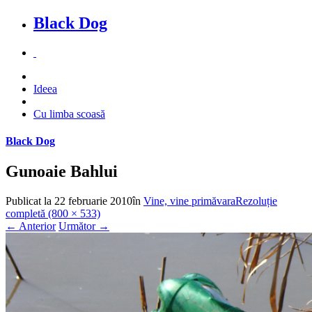
Black Dog
Ideea
Cu limba scoasă
Black Dog
Gunoaie Bahlui
Publicat la
22 februarie 2010
în
Vine, vine primăvara
Rezoluție
completă (800 × 533)
←
Anterior
Următor
→