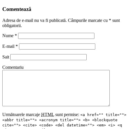
Comentează
Adresa de e-mail nu va fi publicată. Câmpurile marcate cu
*
sunt
obligatorii.
Nume
*
E-mail
*
Sait
Comentariu
Următoarele marcaje
HTML
sunt permise:
<a href="" title="">
<abbr title=""> <acronym title=""> <b> <blockquote
cite=""> <cite> <code> <del datetime=""> <em> <i> <q