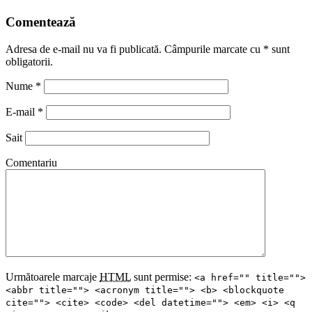
Comentează
Adresa de e-mail nu va fi publicată. Câmpurile marcate cu
*
sunt
obligatorii.
Nume
*
E-mail
*
Sait
Comentariu
Următoarele marcaje
HTML
sunt permise:
<a href="" title="">
<abbr title=""> <acronym title=""> <b> <blockquote
cite=""> <cite> <code> <del datetime=""> <em> <i> <q