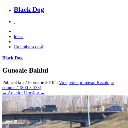
Black Dog
Ideea
Cu limba scoasă
Black Dog
Gunoaie Bahlui
Publicat la
22 februarie 2010
în
Vine, vine primăvara
Rezoluție
completă (800 × 533)
←
Anterior
Următor
→