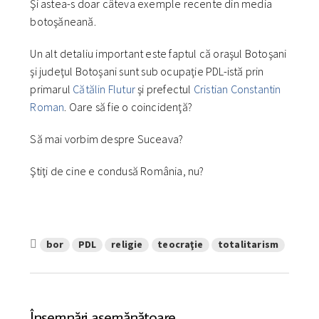
Şi astea-s doar câteva exemple recente din media
botoşăneană.
Un alt detaliu important este faptul că oraşul Botoşani
şi judeţul Botoşani sunt sub ocupaţie PDL-istă prin
primarul
Cătălin Flutur
şi prefectul
Cristian Constantin
Roman
. Oare să fie o coincidenţă?
Să mai vorbim despre Suceava?
Ştiţi de cine e condusă România, nu?
bor
PDL
religie
teocraţie
totalitarism
Însemnări asemănătoare