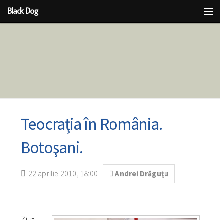
Black Dog
Ideea
Cu limba scoasă
Teocraţia în România.
Botoşani.
22 aprilie 2010, 18:00
Andrei Drăguţu
Ziua