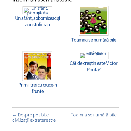
Un sfânt, sobornicesc şi
apostolic rap
Toamna se numără oile
Cât de creștin este Victor
Ponta?
Primii trei cu cruce-n
frunte
Navigare
←
Despre posibile
Toamna se numără oile
însemnare
civilizaţii extraterestre
→