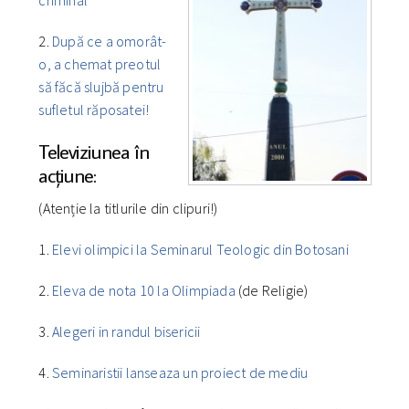
2.
După ce a omorât-
o, a chemat preotul
să făcă slujbă pentru
sufletul răposatei!
Televiziunea în
acțiune:
(Atenție la titlurile din clipuri!)
1.
Elevi olimpici la Seminarul Teologic din Botosani
2.
Eleva de nota 10 la Olimpiada
(de Religie)
3.
Alegeri in randul bisericii
4.
Seminaristii lanseaza un proiect de mediu