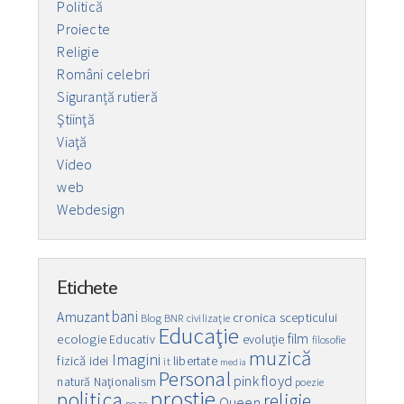
Politică
Proiecte
Religie
Români celebri
Siguranță rutieră
Ştiinţă
Viaţă
Video
web
Webdesign
Etichete
bani
Amuzant
cronica scepticului
Blog
BNR
civilizaţie
Educaţie
film
ecologie
Educativ
evoluţie
filosofie
muzică
Imagini
fizică
idei
libertate
it
media
Personal
pink floyd
natură
Naţionalism
poezie
prostie
politica
religie
Queen
poze