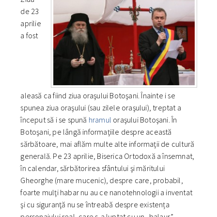
de 23
aprilie
a fost
aleasă ca fiind ziua oraşului Botoşani. Înainte i se
spunea ziua oraşului (sau zilele oraşului), treptat a
început să i se spună
hramul
oraşului Botoşani. În
Botoşani, pe lângă informaţiile despre această
sărbătoare, mai aflăm multe alte informaţii de cultură
generală. Pe 23 aprilie, Biserica Ortodoxă a însemnat,
în calendar, sărbătorirea sfântului şi măritului
Gheorghe (mare mucenic), despre care, probabil,
foarte mulţi habar nu au ce nanotehnologii a inventat
şi cu siguranţă nu se întreabă despre existența
personajului real, care s-a luptat cu un „balaur”.