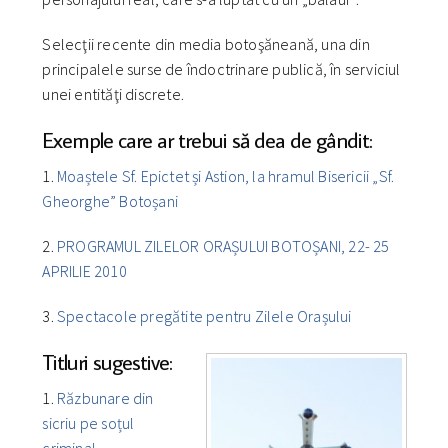
Selecţii recente din media botoşăneană, una din
principalele surse de îndoctrinare publică, în serviciul
unei entităţi discrete.
Exemple care ar trebui să dea de gândit:
1.
Moaștele Sf. Epictet și Astion, la hramul Bisericii „Sf.
Gheorghe” Botoșani
2.
PROGRAMUL ZILELOR ORAȘULUI BOTOȘANI, 22- 25
APRILIE 2010
3.
Spectacole pregătite pentru Zilele Orașului
Titluri sugestive:
1.
Răzbunare din
sicriu pe soțul
criminal