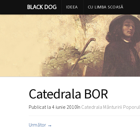
BLACK DOG
IDEEA
CU LIMBA SCOASĂ
Catedrala BOR
Publicat la
4 iunie 2010
în
Catedrala Mânturirii Poporulu
Următor
→