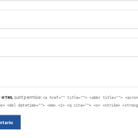
e
sunt permise:
HTML
<a href="" title=""> <abbr title=""> <acro
de> <del datetime=""> <em> <i> <q cite=""> <s> <strike> <strong
ntariu