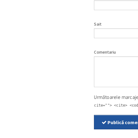
Sait
Comentariu
Următoarele marcaj
cite=""> <cite> <co
Publică come