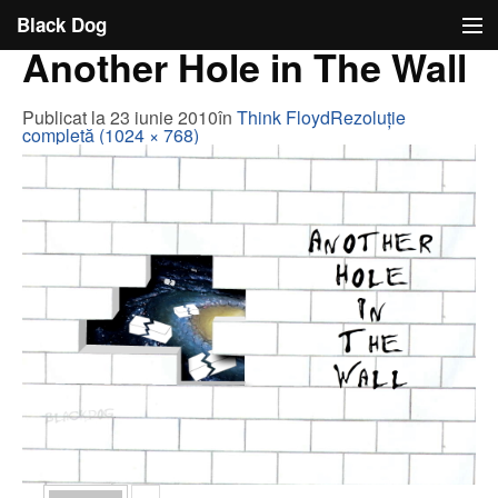
Black Dog
Black Dog
Another Hole in The Wall
Ideea
Publicat la
23 iunie 2010
în
Think Floyd
Rezoluție
Cu limba scoasă
completă (1024 × 768)