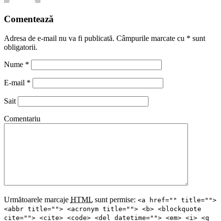
Comentează
Adresa de e-mail nu va fi publicată. Câmpurile marcate cu
*
sunt
obligatorii.
Nume
*
E-mail
*
Sait
Comentariu
Următoarele marcaje
HTML
sunt permise:
<a href="" title="">
<abbr title=""> <acronym title=""> <b> <blockquote
cite=""> <cite> <code> <del datetime=""> <em> <i> <q