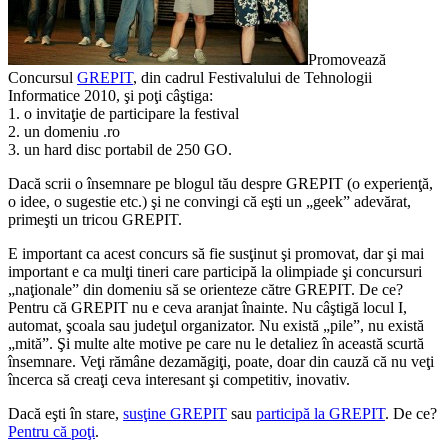
Promovează
Concursul
GREPIT
, din cadrul Festivalului de Tehnologii
Informatice 2010, şi poţi câştiga:
1. o invitaţie de participare la festival
2. un domeniu .ro
3. un hard disc portabil de 250 GO.
Dacă scrii o însemnare pe blogul tău despre GREPIT (o experienţă,
o idee, o sugestie etc.) şi ne convingi că eşti un „geek” adevărat,
primeşti un tricou GREPIT.
E important ca acest concurs să fie susţinut şi promovat, dar şi mai
important e ca mulţi tineri care participă la olimpiade şi concursuri
„naţionale” din domeniu să se orienteze către GREPIT. De ce?
Pentru că GREPIT nu e ceva aranjat înainte. Nu câştigă locul I,
automat, şcoala sau judeţul organizator. Nu există „pile”, nu există
„mită”. Şi multe alte motive pe care nu le detaliez în această scurtă
însemnare. Veţi rămâne dezamăgiţi, poate, doar din cauză că nu veţi
încerca să creaţi ceva interesant şi competitiv, inovativ.
Dacă eşti în stare,
susţine GREPIT
sau
participă la GREPIT
. De ce?
Pentru că poţi
.