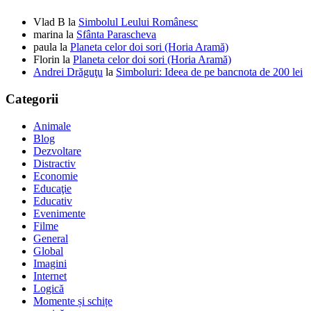
Vlad B
la
Simbolul Leului Românesc
marina
la
Sfânta Parascheva
paula
la
Planeta celor doi sori (Horia Aramă)
Florin
la
Planeta celor doi sori (Horia Aramă)
Andrei Drăguţu
la
Simboluri: Ideea de pe bancnota de 200 lei
Categorii
Animale
Blog
Dezvoltare
Distractiv
Economie
Educaţie
Educativ
Evenimente
Filme
General
Global
Imagini
Internet
Logică
Momente și schițe