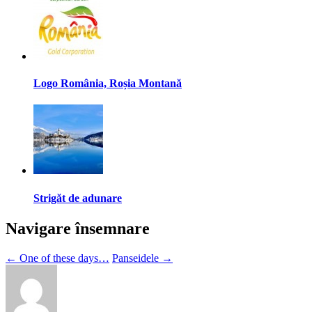
Logo România, Roșia Montană
Strigăt de adunare
Navigare însemnare
←
One of these days…
Panseidele
→