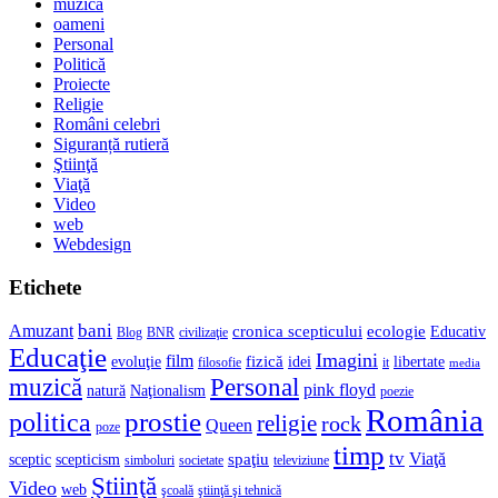
muzică
oameni
Personal
Politică
Proiecte
Religie
Români celebri
Siguranță rutieră
Ştiinţă
Viaţă
Video
web
Webdesign
Etichete
bani
Amuzant
cronica scepticului
ecologie
Educativ
Blog
BNR
civilizaţie
Educaţie
Imagini
film
fizică
evoluţie
idei
libertate
filosofie
it
media
muzică
Personal
pink floyd
natură
Naţionalism
poezie
România
prostie
politica
religie
rock
Queen
poze
timp
tv
Viaţă
spaţiu
sceptic
scepticism
simboluri
societate
televiziune
Ştiinţă
Video
web
şcoală
ştiinţă şi tehnică