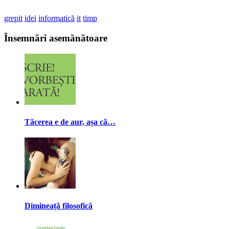
grepit
idei
informatică
it
timp
Însemnări asemănătoare
Tăcerea e de aur, așa că…
Dimineață filosofică