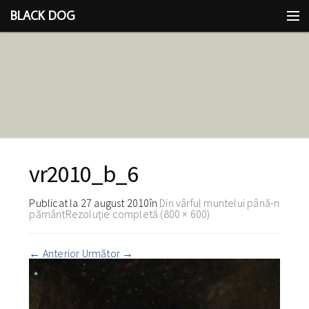
BLACK DOG
IDEEA
CU LIMBA SCOASĂ
vr2010_b_6
Publicat la
27 august 2010
în
Din vârful muntelui până-n
pământ
Rezoluție completă (800 × 600)
←
Anterior
Următor
→