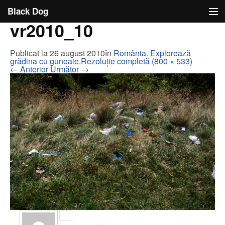
Black Dog
Black Dog
vr2010_10
Ideea
Publicat la
26 august 2010
în
România. Explorează
Cu limba scoasă
grădina cu gunoaie.
Rezoluție completă (800 × 533)
←
Anterior
Următor
→