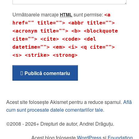
Următoarele marcaje
sunt permise:
HTML
<a
href="" title=""> <abbr title="">
<acronym title=""> <b> <blockquote
cite=""> <cite> <code> <del
datetime=""> <em> <i> <q cite="">
<s> <strike> <strong>
Publică comentariu
Acest site folosește Akismet pentru a reduce spamul.
Află
cum sunt procesate datele comentariilor tale
.
©2008 - 2026+ Drepturi de autor, Andrei Drăguțu.
Acest blog folosește
WordPress
și
Foundation