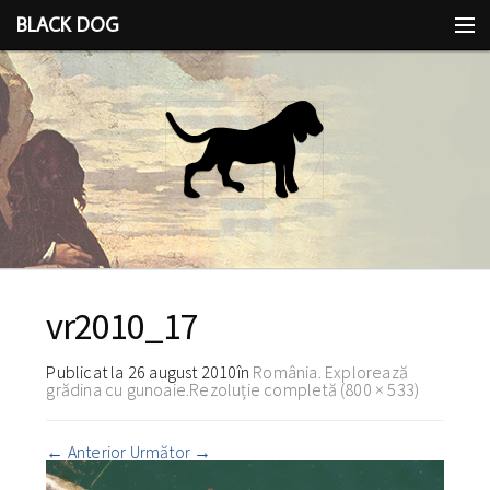
BLACK DOG
IDEEA
CU LIMBA SCOASĂ
vr2010_17
Publicat la
26 august 2010
în
România. Explorează
grădina cu gunoaie.
Rezoluție completă (800 × 533)
←
Anterior
Următor
→