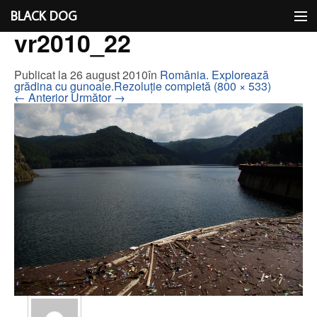
Black Dog
BLACK DOG
vr2010_22
IDEEA
Publicat la
26 august 2010
în
România. Explorează
CU LIMBA SCOASĂ
grădina cu gunoaie.
Rezoluție completă (800 × 533)
←
Anterior
Următor
→