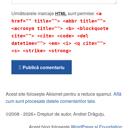
Următoarele marcaje
sunt permise:
HTML
<a
href="" title=""> <abbr title="">
<acronym title=""> <b> <blockquote
cite=""> <cite> <code> <del
datetime=""> <em> <i> <q cite="">
<s> <strike> <strong>
Publică comentariu
Acest site folosește Akismet pentru a reduce spamul.
Află
cum sunt procesate datele comentariilor tale
.
©2008 - 2026+ Drepturi de autor, Andrei Drăguțu.
Acest blog folosește
WordPress
și
Foundation