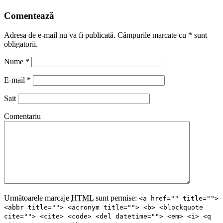
Comentează
Adresa de e-mail nu va fi publicată. Câmpurile marcate cu
*
sunt
obligatorii.
Nume
*
E-mail
*
Sait
Comentariu
Următoarele marcaje
HTML
sunt permise:
<a href="" title="">
<abbr title=""> <acronym title=""> <b> <blockquote
cite=""> <cite> <code> <del datetime=""> <em> <i> <q