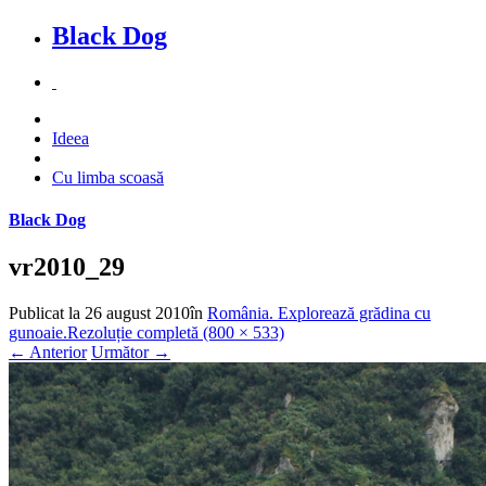
Black Dog
Ideea
Cu limba scoasă
Black Dog
vr2010_29
Publicat la
26 august 2010
în
România. Explorează grădina cu
gunoaie.
Rezoluție completă (800 × 533)
←
Anterior
Următor
→