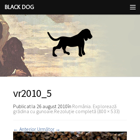
BLACK DOG
IDEEA
CU LIMBA SCOASĂ
vr2010_5
Publicat la
26 august 2010
în
România. Explorează
grădina cu gunoaie.
Rezoluție completă (800 × 533)
←
Anterior
Următor
→