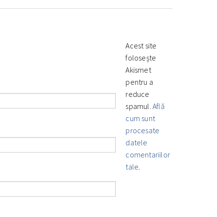
Acest site
folosește
Akismet
pentru a
reduce
spamul.
Află
cum sunt
procesate
datele
comentariilor
tale
.