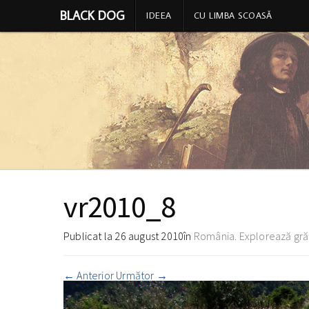
BLACK DOG
IDEEA
CU LIMBA SCOASĂ
vr2010_8
Publicat la
26 august 2010
în
România. Explorează gră
←
Anterior
Următor
→