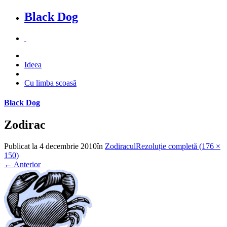
Black Dog
Ideea
Cu limba scoasă
Black Dog
Zodirac
Publicat la
4 decembrie 2010
în
Zodiracul
Rezoluție completă (176 ×
150)
←
Anterior