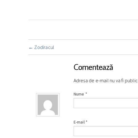
Navigare
←
Zodiracul
însemnare
Comentează
Adresa de e-mail nu va fi publ
Nume
*
E-mail
*