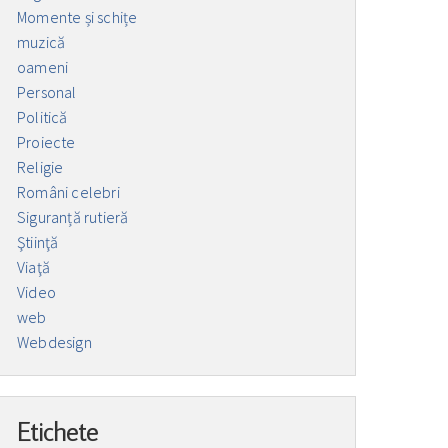
Momente și schițe
muzică
oameni
Personal
Politică
Proiecte
Religie
Români celebri
Siguranță rutieră
Ştiinţă
Viaţă
Video
web
Webdesign
Etichete