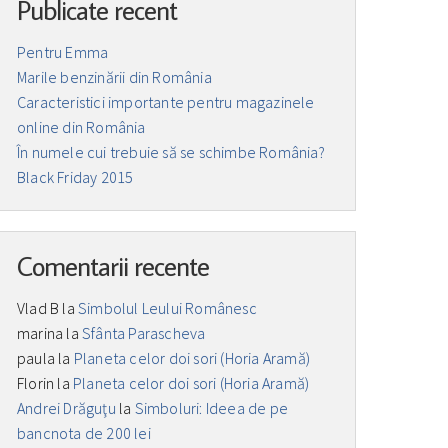
Publicate recent
Pentru Emma
Marile benzinării din România
Caracteristici importante pentru magazinele
online din România
În numele cui trebuie să se schimbe România?
Black Friday 2015
Comentarii recente
Vlad B
la
Simbolul Leului Românesc
marina
la
Sfânta Parascheva
paula
la
Planeta celor doi sori (Horia Aramă)
Florin
la
Planeta celor doi sori (Horia Aramă)
Andrei Drăguţu
la
Simboluri: Ideea de pe
bancnota de 200 lei