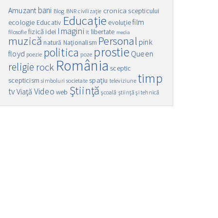
bani
Amuzant
cronica scepticului
Blog
BNR
civilizaţie
Educaţie
film
ecologie
Educativ
evoluţie
Imagini
fizică
idei
libertate
filosofie
it
media
muzică
Personal
pink
natură
Naţionalism
prostie
politica
floyd
Queen
poezie
poze
România
religie
rock
sceptic
timp
spaţiu
scepticism
simboluri
societate
televiziune
Ştiinţă
Video
tv
Viaţă
web
şcoală
ştiinţă şi tehnică