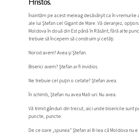
Hristos.
Înaintăm pe acest meleag desăvârşit ca în vremurile a
ale lui Ştefan cel Gigant de Mare. Vă deranjez, opţion
Moldova în două din Est până în Răsărit, fără alte punc
trebuie să începem să construim şi cetăţi.
Norod avem? Avea şi Ştefan.
Biserici avem? Ştefan ar fi invidios.
Ne trebuie cel puţin o cetate? Ştefan avea.
În schimb, Ştefan nu avea Mall-uri. Nu avea.
Vă trimit gânduri din trecut, aici unde bisericile sunt 
puncte, puncte.
De ce oare „spunea” Ştefan al III-lea că Moldova nu e a