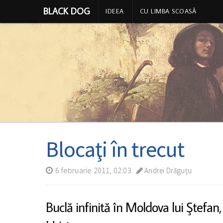
BLACK DOG
IDEEA
CU LIMBA SCOASĂ
Blocaţi în trecut
6 februarie 2011, 02:03
Andrei Drăguţu
Buclă infinită în Moldova lui Ştefan, a