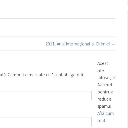
2011, Anul Internaţional al Chimiei
→
Acest
site
icată. Câmpurile marcate cu
*
sunt obligatorii.
folosește
Akismet
pentru a
reduce
spamul.
Află cum
sunt