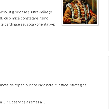
bsolut glorioase şi ultra-măreţe
al, cu o mică constatare, tăind
te cardinale sau solar-orientative:
puncte de reper, puncte cardinale, turistice, strategice,
 lui? Observ că a rămas a lui.