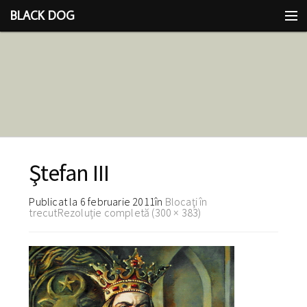
BLACK DOG
IDEEA
CU LIMBA SCOASĂ
Ştefan III
Publicat la
6 februarie 2011
în
Blocaţi în
trecut
Rezoluție completă (300 × 383)