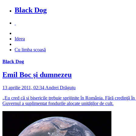
Black Dog
Ideea
Cu limba scoasă
Black Dog
Emil Boc şi dumnezeu
13 aprilie 2011, 02:34
Andrei Drăguţu
„Eu cred că şi bisericile trebuie sprijinite în România. Fără credinţă 
Guvernul a suplimentat fondurile alocate unităţilor de cult.