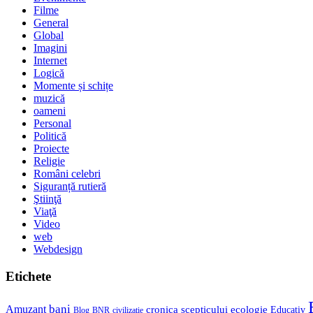
Filme
General
Global
Imagini
Internet
Logică
Momente și schițe
muzică
oameni
Personal
Politică
Proiecte
Religie
Români celebri
Siguranță rutieră
Ştiinţă
Viaţă
Video
web
Webdesign
Etichete
bani
Amuzant
cronica scepticului
ecologie
Educativ
Blog
BNR
civilizaţie