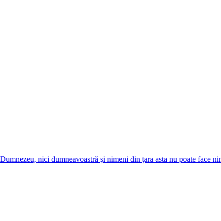
în Dumnezeu, nici dumneavoastră şi nimeni din ţara asta nu poate face nim