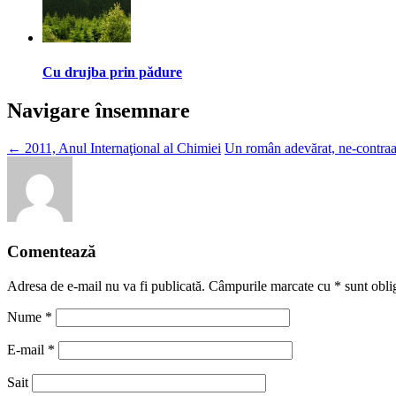
Cu drujba prin pădure
Navigare însemnare
←
2011, Anul Internaţional al Chimiei
Un român adevărat, ne-contra
Comentează
Adresa de e-mail nu va fi publicată. Câmpurile marcate cu
*
sunt oblig
Nume
*
E-mail
*
Sait