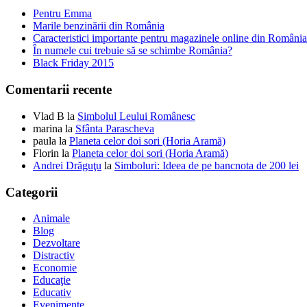
Pentru Emma
Marile benzinării din România
Caracteristici importante pentru magazinele online din România
În numele cui trebuie să se schimbe România?
Black Friday 2015
Comentarii recente
Vlad B
la
Simbolul Leului Românesc
marina
la
Sfânta Parascheva
paula
la
Planeta celor doi sori (Horia Aramă)
Florin
la
Planeta celor doi sori (Horia Aramă)
Andrei Drăguţu
la
Simboluri: Ideea de pe bancnota de 200 lei
Categorii
Animale
Blog
Dezvoltare
Distractiv
Economie
Educaţie
Educativ
Evenimente