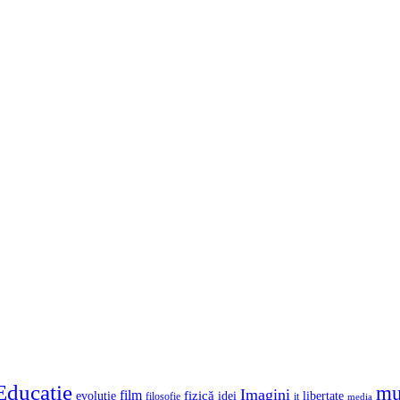
Educaţie
mu
Imagini
film
fizică
evoluţie
idei
libertate
filosofie
it
media