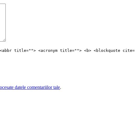
<abbr title=""> <acronym title=""> <b> <blockquote cite=
cesate datele comentariilor tale
.