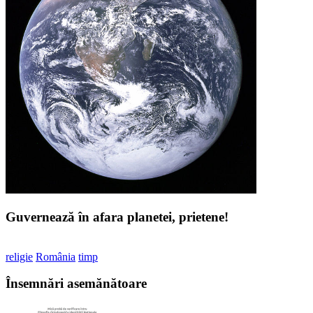
Guvernează în afara planetei, prietene!
religie
România
timp
Însemnări asemănătoare