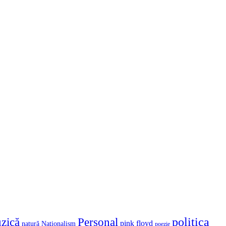
politica
zică
Personal
pink floyd
natură
Naţionalism
poezie