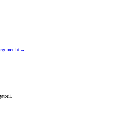
argumentat
→
atorii.