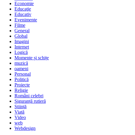
Economie
Educaţie
Educativ
Evenimente
Filme
General
Global
Imagini
Internet
Logică
Momente și schițe
muzică
oameni
Personal
Politică
Proiecte
Religie
Români celebri
Siguranță rutieră
Ştiinţă
Viaţă
Video
web
Webdesign