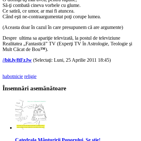
Să-ţi combată cineva vorbele cu glume.
Ce satiră, ce umor, ar mai fi atuncea.
Când eşti ne-contraargumentat poţi corupe lumea.
(Aceasta doar în cazul în care presupunem că are argumente)
Despre ultima sa apariţie televizată, la postul de televiziune
Realitatea „Fantastică” TV (Experţi TV în Astrologie, Teologie şi
Mult Căcat de Bou
™
).
//bit.ly/ftFzJw
(Selectaţi: Luni, 25 Aprilie 2011 18:45)
habotnicie
religie
Însemnări asemănătoare
Catedrala Mânturirii Poporului. Se ştie!