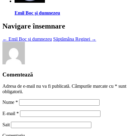
Emil Boc şi dumnezeu
Navigare însemnare
←
Emil Boc şi dumnezeu
Săptămâna Reginei
→
Comentează
Adresa de e-mail nu va fi publicată. Câmpurile marcate cu
*
sunt
obligatorii.
Nume
*
E-mail
*
Sait
Comentariu