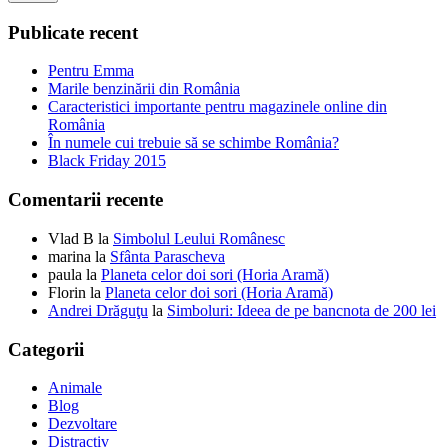
Publicate recent
Pentru Emma
Marile benzinării din România
Caracteristici importante pentru magazinele online din
România
În numele cui trebuie să se schimbe România?
Black Friday 2015
Comentarii recente
Vlad B
la
Simbolul Leului Românesc
marina
la
Sfânta Parascheva
paula
la
Planeta celor doi sori (Horia Aramă)
Florin
la
Planeta celor doi sori (Horia Aramă)
Andrei Drăguţu
la
Simboluri: Ideea de pe bancnota de 200 lei
Categorii
Animale
Blog
Dezvoltare
Distractiv