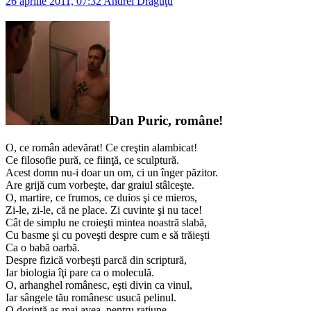
26 aprilie 2011, 07:32
Andrei Drăguţu
Dan Puric, române!
O, ce român adevărat! Ce creştin alambicat!
Ce filosofie pură, ce fiinţă, ce sculptură.
Acest domn nu-i doar un om, ci un înger păzitor.
Are grijă cum vorbeşte, dar graiul stâlceşte.
O, martire, ce frumos, ce duios şi ce mieros,
Zi-le, zi-le, că ne place. Zi cuvinte şi nu tace!
Cât de simplu ne croieşti mintea noastră slabă,
Cu basme şi cu poveşti despre cum e să trăieşti
Ca o babă oarbă.
Despre fizică vorbeşti parcă din scriptură,
Iar biologia îţi pare ca o moleculă.
O, arhanghel românesc, eşti divin ca vinul,
Iar sângele tău românesc usucă pelinul.
O dorinţă aş mai avea, pentru raţiune,