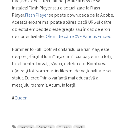
Dacă vezi acest text, atunci poate ai nevoie să
instalezi Flash Player sau o actualizare la Flash
Player.
Flash Player
se poate downloada de la Adobe.
Această eroare mai poate apărea dacă URL-ul către
obiectul embedded este greșită sau în caz de erori
de conectivitate.
Oferit de către XVE Various Embed
.
Hammer to Fall, potrivit chitaristului Brian May, este
despre „sfârşitul lumii” aşa cum îl cunoaştem cu toţii,
la fel pentru bogaţi, săraci, celebri etc. Bomba va
cădea şi toţi vom muri indiferent de naţionalitate sau
statut. Eu cred într-o variantă mai educativă a
mesajului transmis. Acum, în forţă!
#
Queen
muzică
Personal
Queen
rock