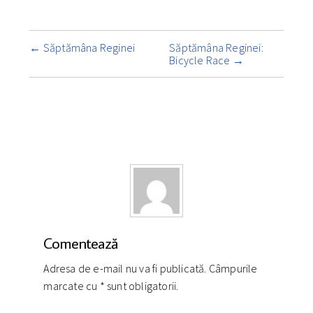
Navigare
←
Săptămâna Reginei
Săptămâna Reginei:
însemnare
Bicycle Race
→
Comentează
Adresa de e-mail nu va fi publicată. Câmpurile
marcate cu
*
sunt obligatorii.