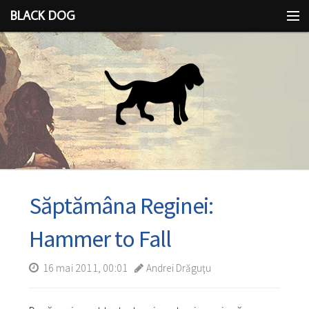
BLACK DOG
IDEEA
CU LIMBA SCOASĂ
Săptămâna Reginei:
Hammer to Fall
16 mai 2011, 00:01
Andrei Drăguţu