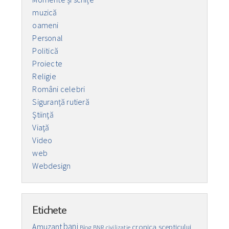
muzică
oameni
Personal
Politică
Proiecte
Religie
Români celebri
Siguranță rutieră
Ştiinţă
Viaţă
Video
web
Webdesign
Etichete
bani
Amuzant
cronica scepticului
Blog
BNR
civilizaţie