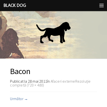
BLACK DOG
IDEEA
CU LIMBA SCOASĂ
Bacon
Publicat la
28 mai 2011
în
Afaceri externe
Rezoluție
completă (720 × 480)
Următor
→