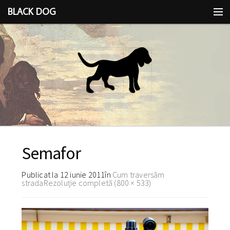
BLACK DOG
IDEEA
CU LIMBA SCOASĂ
Semafor
Publicat la
12 iunie 2011
în
Cum traversăm
strada
Rezoluție completă (800 × 533)