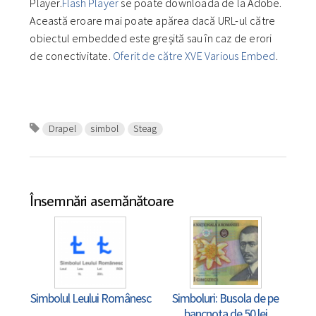
Player.
Flash Player
se poate downloada de la Adobe.
Această eroare mai poate apărea dacă URL-ul către
obiectul embedded este greșită sau în caz de erori
de conectivitate.
Oferit de către XVE Various Embed
.
Drapel
simbol
Steag
Însemnări asemănătoare
Simbolul Leului Românesc
Simboluri: Busola de pe
bancnota de 50 lei