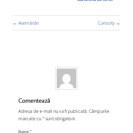
Navigare
←
Asemănări
Curiosity
→
însemnare
Comentează
Adresa de e-mail nu va fi publicată. Câmpurile
marcate cu
*
sunt obligatorii.
Nume
*