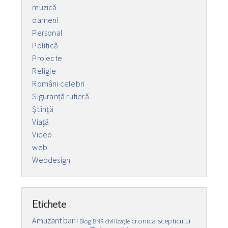
muzică
oameni
Personal
Politică
Proiecte
Religie
Români celebri
Siguranță rutieră
Ştiinţă
Viaţă
Video
web
Webdesign
Etichete
bani
Amuzant
cronica scepticului
Blog
BNR
civilizaţie