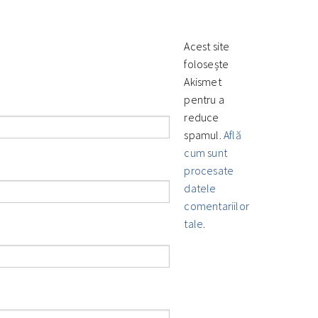
Acest site
folosește
Akismet
pentru a
reduce
spamul.
Află
cum sunt
procesate
datele
comentariilor
tale
.