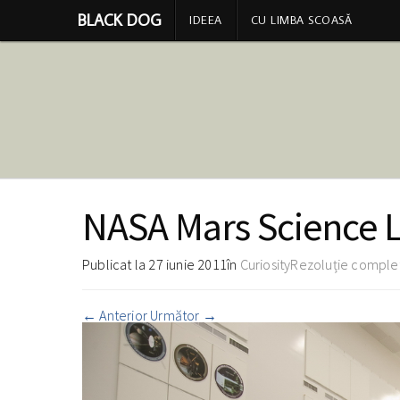
BLACK DOG
IDEEA
CU LIMBA SCOASĂ
NASA Mars Science L
Publicat la
27 iunie 2011
în
Curiosity
Rezoluție complet
←
Anterior
Următor
→