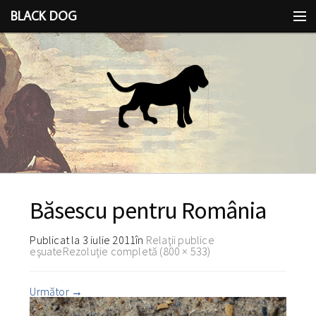
BLACK DOG
IDEEA
CU LIMBA SCOASĂ
Băsescu pentru România
Publicat la
3 iulie 2011
în
Relaţii publice
eşuate
Rezoluție completă (800 × 533)
Următor
→