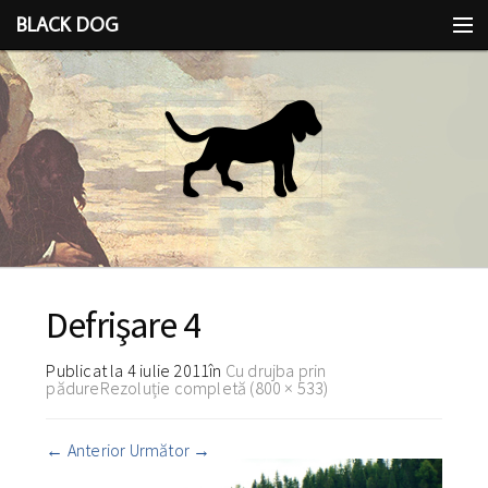
BLACK DOG
IDEEA
CU LIMBA SCOASĂ
Defrişare 4
Publicat la
4 iulie 2011
în
Cu drujba prin
pădure
Rezoluție completă (800 × 533)
←
Anterior
Următor
→