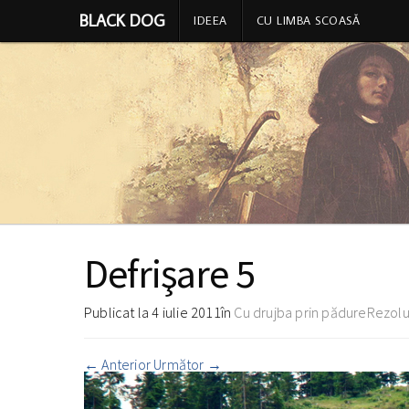
BLACK DOG
IDEEA
CU LIMBA SCOASĂ
Defrişare 5
Publicat la
4 iulie 2011
în
Cu drujba prin pădure
Rezolu
←
Anterior
Următor
→