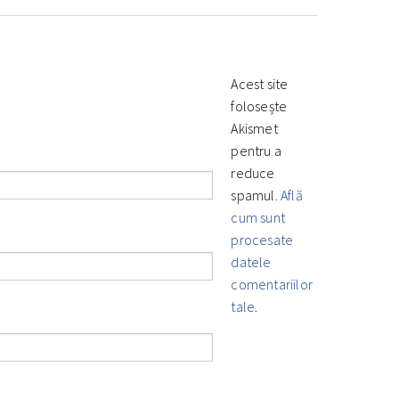
Acest site
folosește
Akismet
pentru a
reduce
spamul.
Află
cum sunt
procesate
datele
comentariilor
tale
.