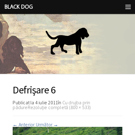
BLACK DOG
IDEEA
CU LIMBA SCOASĂ
Defrişare 6
Publicat la
4 iulie 2011
în
Cu drujba prin
pădure
Rezoluție completă (800 × 533)
←
Anterior
Următor
→