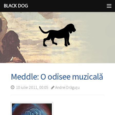
BLACK DOG
IDEEA
CU LIMBA SCOASĂ
Meddle: O odisee muzicală
10 iulie 2011, 00:05
Andrei Drăguţu