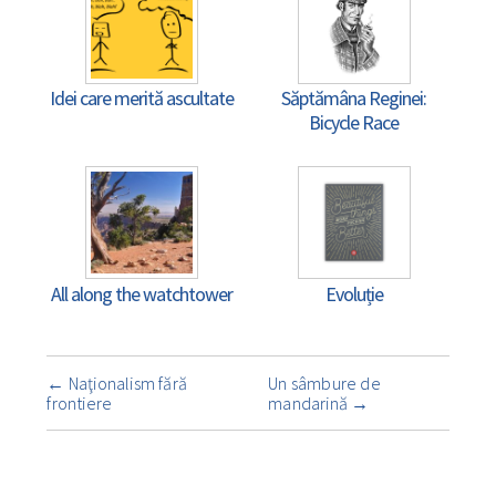
Idei care merită ascultate
Săptămâna Reginei:
Bicycle Race
All along the watchtower
Evoluție
Navigare
←
Naţionalism fără
Un sâmbure de
însemnare
frontiere
mandarină
→