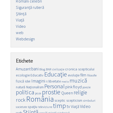
Români celebri
Siguranță rutieră
Ştiinţă
Viaţă
Video
web
Webdesign
Etichete
bani
Amuzant
cronica scepticului
Blog
BNR
civilizaţie
Educaţie
film
ecologie
Educativ
evoluţie
filosofie
muzică
Imagini
fizică
idei
libertate
it
media
Personal
pink floyd
natură
Naţionalism
poezie
prostie
politica
religie
Queen
poze
România
rock
sceptic
scepticism
simboluri
timp
Video
tv
Viaţă
spaţiu
societate
televiziune
Ştiinţă
web
şcoală
ştiinţă şi tehnică