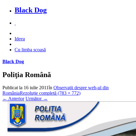
Black Dog
Ideea
Cu limba scoasă
Black Dog
Poliţia Română
Publicat la
16 iulie 2011
în
Observaţii despre web-ul din
România
Rezoluție completă (783 × 772)
←
Anterior
Următor
→