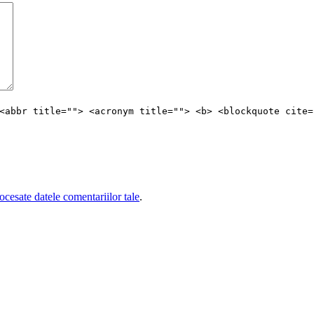
<abbr title=""> <acronym title=""> <b> <blockquote cite=
cesate datele comentariilor tale
.