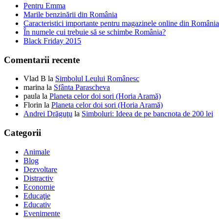
Pentru Emma
Marile benzinării din România
Caracteristici importante pentru magazinele online din România
În numele cui trebuie să se schimbe România?
Black Friday 2015
Comentarii recente
Vlad B
la
Simbolul Leului Românesc
marina
la
Sfânta Parascheva
paula
la
Planeta celor doi sori (Horia Aramă)
Florin
la
Planeta celor doi sori (Horia Aramă)
Andrei Drăguţu
la
Simboluri: Ideea de pe bancnota de 200 lei
Categorii
Animale
Blog
Dezvoltare
Distractiv
Economie
Educaţie
Educativ
Evenimente