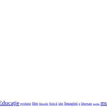
Educaţie
mu
Imagini
film
fizică
evoluţie
idei
libertate
filosofie
it
media