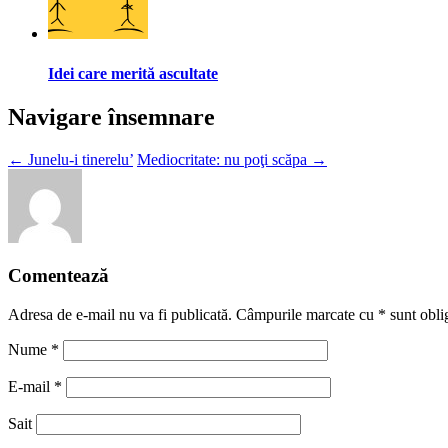
Idei care merită ascultate
Navigare însemnare
←
Junelu-i tinerelu’
Mediocritate: nu poţi scăpa
→
Comentează
Adresa de e-mail nu va fi publicată. Câmpurile marcate cu
*
sunt oblig
Nume
*
E-mail
*
Sait