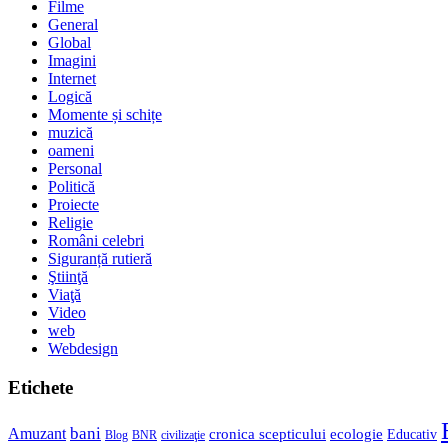
Filme
General
Global
Imagini
Internet
Logică
Momente și schițe
muzică
oameni
Personal
Politică
Proiecte
Religie
Români celebri
Siguranță rutieră
Ştiinţă
Viaţă
Video
web
Webdesign
Etichete
bani
Amuzant
cronica scepticului
ecologie
Educativ
Blog
BNR
civilizaţie