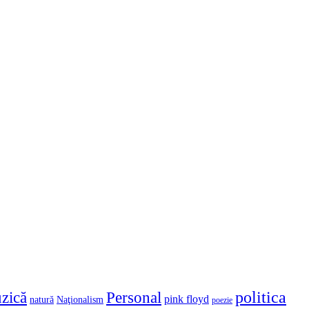
politica
zică
Personal
pink floyd
natură
Naţionalism
poezie