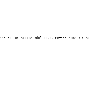
""> <cite> <code> <del datetime=""> <em> <i> <q