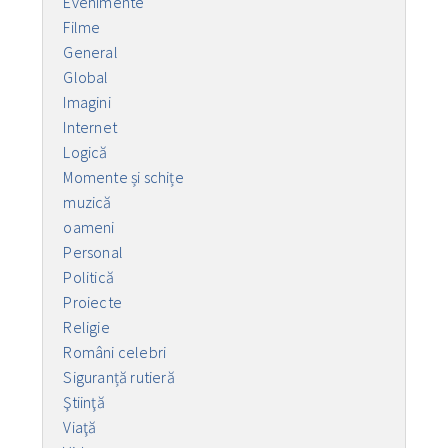
Evenimente
Filme
General
Global
Imagini
Internet
Logică
Momente și schițe
muzică
oameni
Personal
Politică
Proiecte
Religie
Români celebri
Siguranță rutieră
Ştiinţă
Viaţă