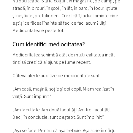
Nu poţi scăpa. Stă la colţuri, în magazine, pe câmp, pe
stradă, în birouri, în şcoli, în lift, în parc, în locuri ştiute
şi neştiute, pretutindeni. Crezi că îţi aduci aminte cine
eşti şi ce făceai înainte să faci ce faci acum? Uiţi.
Mediocritatea e peste tot.
Cum identifici mediocritatea?
Mediocritatea schimbă atât de mult realitatea încât
tinzi să crezi că ai ajuns pe lume recent.
Câteva alerte auditive de mediocritate sunt:
„Am casă, maşină, soţie şi doi copii. M-am realizat în
viaţă. Sunt împlinit.”
„Am facultate. Am două facultăţi. Am trei facultăţi.
Deci, în concluzie, sunt deştept. Sunt împlinit.”
„Aşa se face. Pentru că aşa trebuie. Aşa scrie în cărţi.