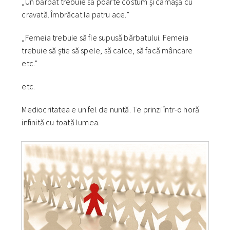
„Un bărbat trebuie să poarte costum şi cămaşă cu
cravată. Îmbrăcat la patru ace.”
„Femeia trebuie să fie supusă bărbatului. Femeia
trebuie să ştie să spele, să calce, să facă mâncare
etc.”
etc.
Mediocritatea e un fel de nuntă. Te prinzi într-o horă
infinită cu toată lumea.