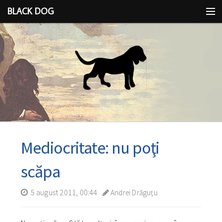
BLACK DOG
IDEEA
CU LIMBA SCOASĂ
Mediocritate: nu poţi
scăpa
5 august 2011, 00:44
Andrei Drăguţu