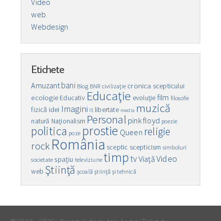
Video
web
Webdesign
Etichete
bani
Amuzant
cronica scepticului
Blog
BNR
civilizaţie
Educaţie
film
ecologie
Educativ
evoluţie
filosofie
muzică
Imagini
fizică
idei
libertate
it
media
Personal
pink floyd
natură
Naţionalism
poezie
prostie
politica
religie
Queen
poze
România
rock
sceptic
scepticism
simboluri
timp
Video
tv
Viaţă
spaţiu
societate
televiziune
Ştiinţă
web
şcoală
ştiinţă şi tehnică