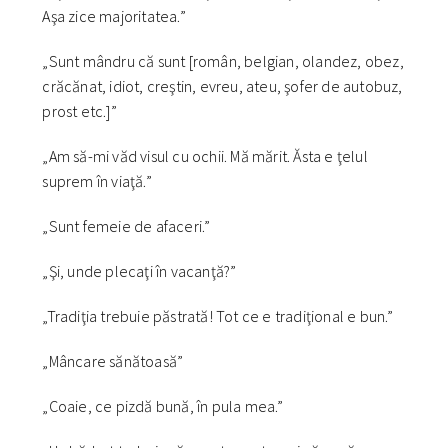
Aşa zice majoritatea.”
„Sunt mândru că sunt [român, belgian, olandez, obez,
crăcănat, idiot, creştin, evreu, ateu, şofer de autobuz,
prost etc.]”
„Am să-mi văd visul cu ochii. Mă mărit. Ăsta e ţelul
suprem în viaţă.”
„Sunt femeie de afaceri.”
„Şi, unde plecaţi în vacanţă?”
„Tradiţia trebuie păstrată! Tot ce e tradiţional e bun.”
„Mâncare sănătoasă”
„Coaie, ce pizdă bună, în pula mea.”