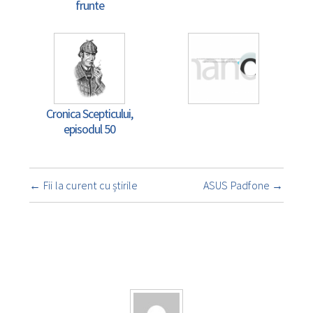
frunte
Cronica Scepticului,
episodul 50
Navigare
←
Fii la curent cu știrile
ASUS Padfone
→
însemnare