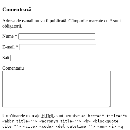
Comentează
Adresa de e-mail nu va fi publicată. Câmpurile marcate cu
*
sunt
obligatorii.
Nume
*
E-mail
*
Sait
Comentariu
Următoarele marcaje
HTML
sunt permise:
<a href="" title="">
<abbr title=""> <acronym title=""> <b> <blockquote
cite=""> <cite> <code> <del datetime=""> <em> <i> <q