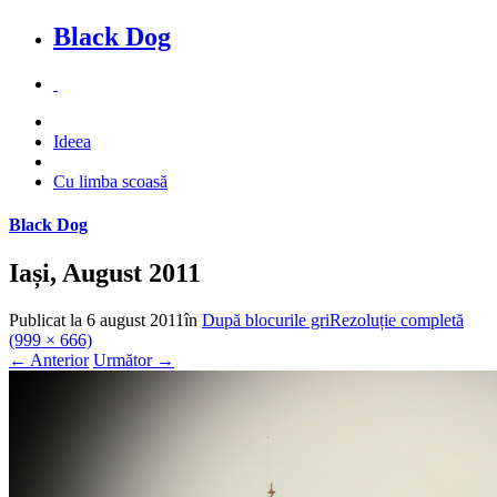
Black Dog
Ideea
Cu limba scoasă
Black Dog
Iași, August 2011
Publicat la
6 august 2011
în
După blocurile gri
Rezoluție completă
(999 × 666)
←
Anterior
Următor
→