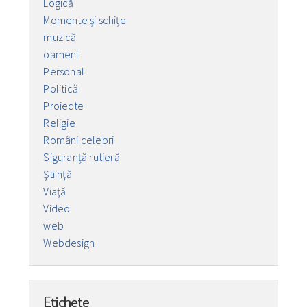
Logică
Momente și schițe
muzică
oameni
Personal
Politică
Proiecte
Religie
Români celebri
Siguranță rutieră
Ştiinţă
Viaţă
Video
web
Webdesign
Etichete