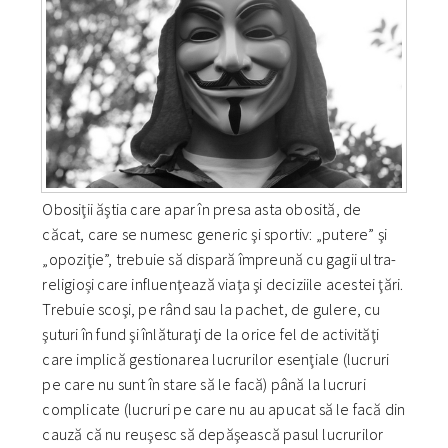
Obosiţii ăştia care apar în presa asta obosită, de
căcat, care se numesc generic şi sportiv: „putere” şi
„opoziţie”, trebuie să dispară împreună cu gagii ultra-
religioși care influenţează viaţa şi deciziile acestei ţări.
Trebuie scoşi, pe rând sau la pachet, de gulere, cu
şuturi în fund şi înlăturaţi de la orice fel de activităţi
care implică gestionarea lucrurilor esenţiale (lucruri
pe care nu sunt în stare să le facă) până la lucruri
complicate (lucruri pe care nu au apucat să le facă din
cauză că nu reuşesc să depăşească pasul lucrurilor