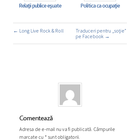
Relaţii publice eşuate
Politica ca ocupaţie
Navigare
←
Long Live Rock & Roll
Traduceri pentru „soţie”
însemnare
pe Facebook
→
Comentează
Adresa de e-mail nu va fi publicată. Câmpurile
marcate cu
*
sunt obligatorii.