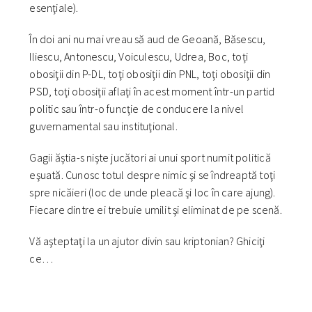
esenţiale).
În doi ani nu mai vreau să aud de Geoană, Băsescu,
Iliescu, Antonescu, Voiculescu, Udrea, Boc, toți
obosiţii din P-DL, toţi obosiţii din PNL, toţi obosiţii din
PSD, toţi obosiţii aflaţi în acest moment într-un partid
politic sau într-o funcţie de conducere la nivel
guvernamental sau instituţional.
Gagii ăştia-s nişte jucători ai unui sport numit politică
eşuată. Cunosc totul despre nimic şi se îndreaptă toţi
spre nicăieri (loc de unde pleacă şi loc în care ajung).
Fiecare dintre ei trebuie umilit şi eliminat de pe scenă.
Vă aşteptaţi la un ajutor divin sau kriptonian? Ghiciţi
ce…