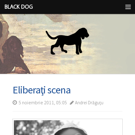
BLACK DOG
IDEEA
CU LIMBA SCOASĂ
Eliberaţi scena
5 noiembrie 2011, 05:05
Andrei Drăguţu